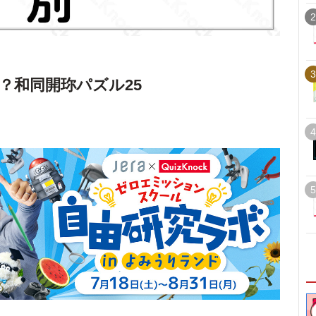
2
3
？和同開珎パズル25
4
5