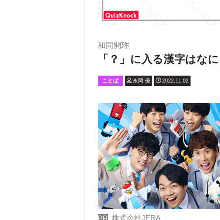
和同開珎
「？」に入る漢字はなに
ことば
永岡 優
2022.11.02
株式会社JERA
PR