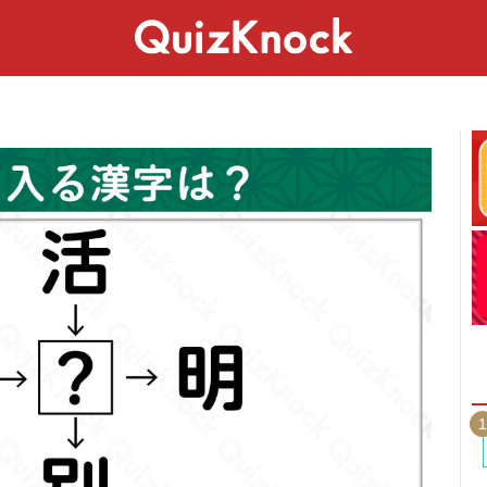
スペシャル
ライフ
ことば
カルチャー
1