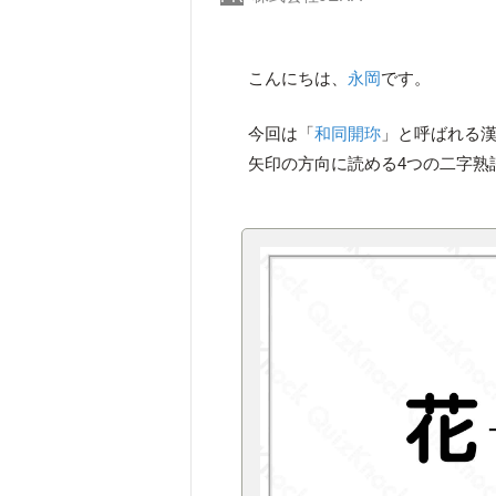
こんにちは、
永岡
です。
今回は「
和同開珎
」と呼ばれる漢
矢印の方向に読める4つの二字熟