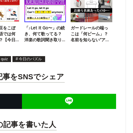
豆をこぼ
「♪Let It Go〜」の続
ガードレールの端っ
語では何
き、何て歌ってる？
こは「何ビーム」？
？【今日
洋楽の歌詞聞き取り
名前を知らない“ア
クイズ！
レ”クイズ
quiz
#
今日のパズル
記事をSNSでシェア
の記事を書いた人