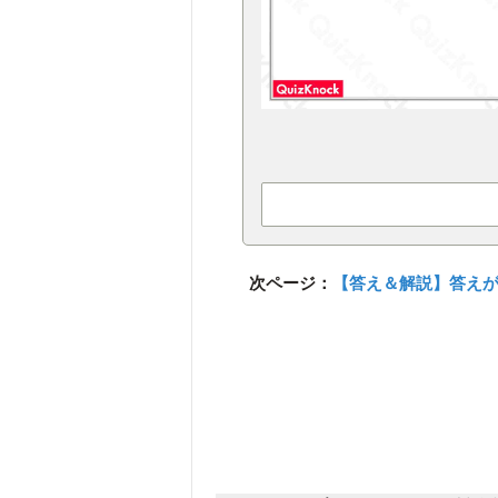
次ページ：
【答え＆解説】答え