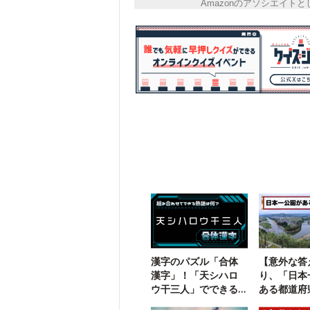
Amazonのアソシエイ
漢字のパズル「合体
【意外な答
漢字」！「天シハロ
り、「日本
ウ干三人」でできる
ある都道府
二字熟語は？
こ？