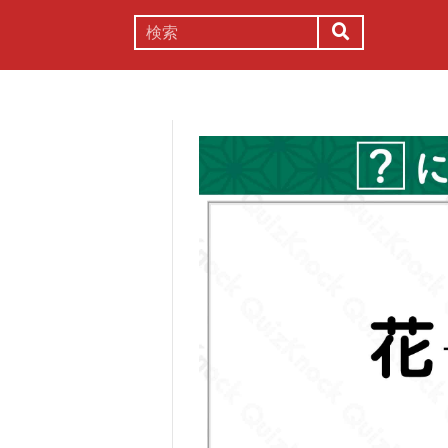
謎解き
コラム
常識
理系