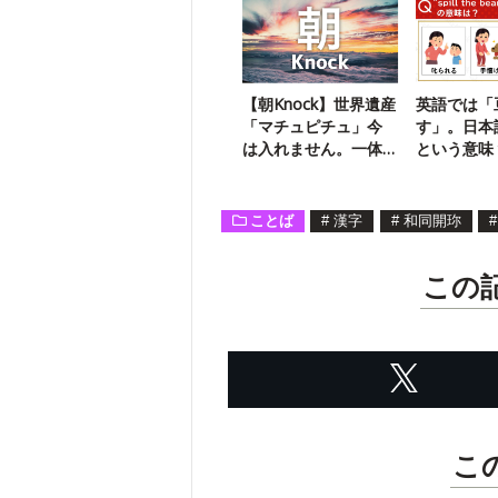
【朝Knock】世界遺産
英語では「
「マチュピチュ」今
す」。日本
は入れません。一体
という意味
何が…？
の一問】
ことば
#
漢字
#
和同開珎
#
この
こ