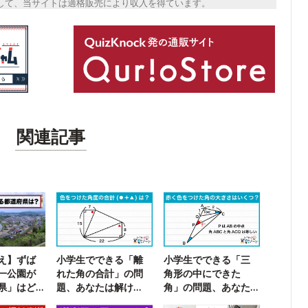
トとして、当サイトは適格販売により収入を得ています。
関連記事
え】ずば
小学生でできる「離
小学生でできる「三
一公園が
れた角の合計」の問
角形の中にできた
県」はど
題、あなたは解け
角」の問題、あなた
る？
は解ける？