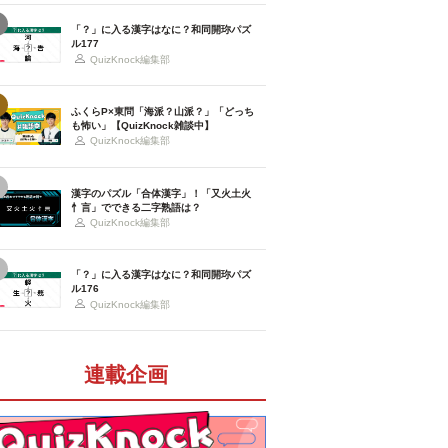
「？」に入る漢字はなに？和同開珎パズ
ル177
QuizKnock編集部
ふくらP×東問「海派？山派？」「どっち
も怖い」【QuizKnock雑談中】
QuizKnock編集部
漢字のパズル「合体漢字」！「又火土火
忄言」でできる二字熟語は？
QuizKnock編集部
「？」に入る漢字はなに？和同開珎パズ
ル176
QuizKnock編集部
連載企画