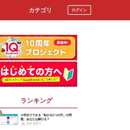
カテゴリ
ログイン
社会
スポーツ
時事ニュース
特集
ランキング
小学生でできる「転がる2つの円」の問
題、あなたは解ける？
木村 真実子