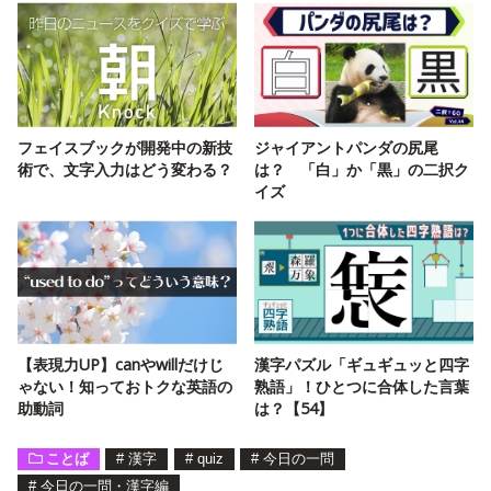
フェイスブックが開発中の新技
ジャイアントパンダの尻尾
術で、文字入力はどう変わる？
は？ 「白」か「黒」の二択ク
イズ
【表現力UP】canやwillだけじ
漢字パズル「ギュギュッと四字
ゃない！知っておトクな英語の
熟語」！ひとつに合体した言葉
助動詞
は？【54】
ことば
#
漢字
#
quiz
#
今日の一問
#
今日の一問・漢字編