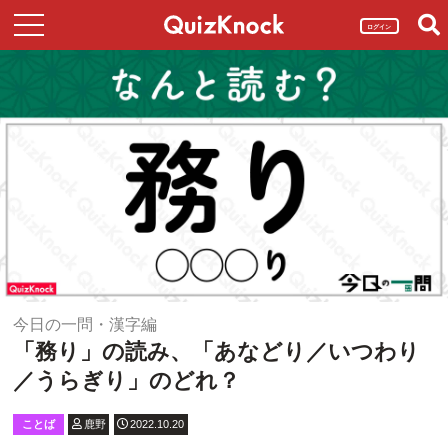
ログイン
今日の一問・漢字編
「務り」の読み、「あなどり／いつわり
／うらぎり」のどれ？
ことば
鹿野
2022.10.20