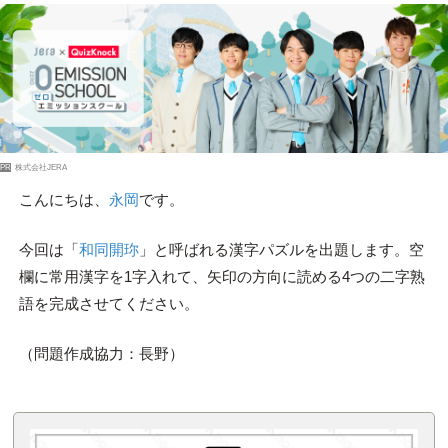
PR
株式会社JERA
こんにちは、
永岡
です。
今回は「
和同開珎
」と呼ばれる漢字パズルを出題します。空
欄に常用漢字を1字入れて、矢印の方向に読める4つの二字熟
語を完成させてください。
（問題作成協力：長野）