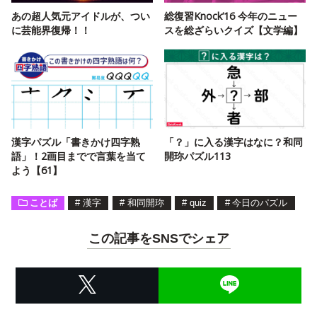
あの超人気元アイドルが、つい
総復習Knock’16 今年のニュー
に芸能界復帰！！
スを総ざらいクイズ【文学編】
漢字パズル「書きかけ四字熟
「？」に入る漢字はなに？和同
語」！2画目までで言葉を当て
開珎パズル113
よう【61】
ことば
#
漢字
#
和同開珎
#
quiz
#
今日のパズル
この記事をSNSでシェア