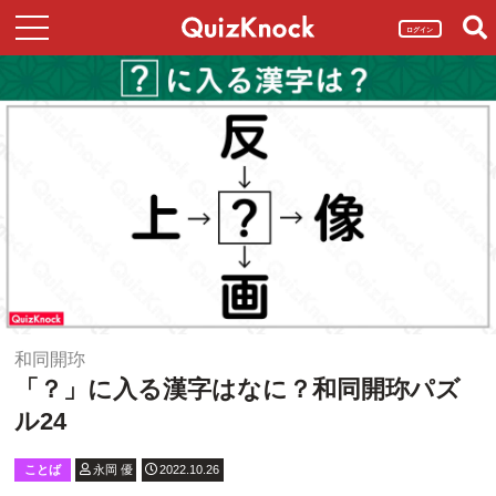
ログイン
和同開珎
「？」に入る漢字はなに？和同開珎パズ
ル24
ことば
永岡 優
2022.10.26