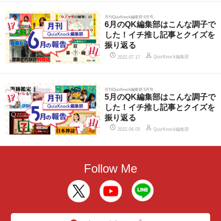
月刊QuizKnock編集部 6月号
6月のQK編集部はこんな調子で
した！イチ推し記事とクイズを
振り返る
QuizKnock編集部
2022.07.17
月刊QuizKnock編集部 5月号
5月のQK編集部はこんな調子で
した！イチ推し記事とクイズを
振り返る
QuizKnock編集部
2022.06.05
Follow Me