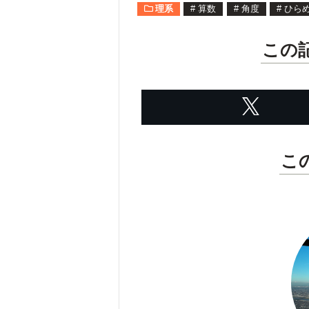
理系
#
算数
#
角度
#
ひら
この
こ