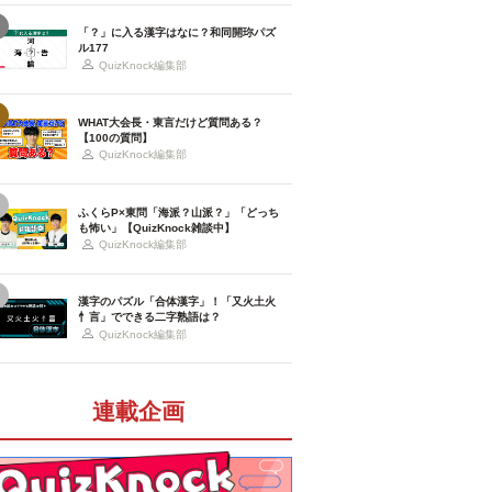
「？」に入る漢字はなに？和同開珎パズ
ル177
QuizKnock編集部
WHAT大会長・東言だけど質問ある？
【100の質問】
QuizKnock編集部
ふくらP×東問「海派？山派？」「どっち
も怖い」【QuizKnock雑談中】
QuizKnock編集部
漢字のパズル「合体漢字」！「又火土火
忄言」でできる二字熟語は？
QuizKnock編集部
連載企画