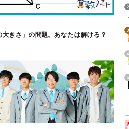
2
3
の大きさ」の問題。あなたは解ける？
4
5