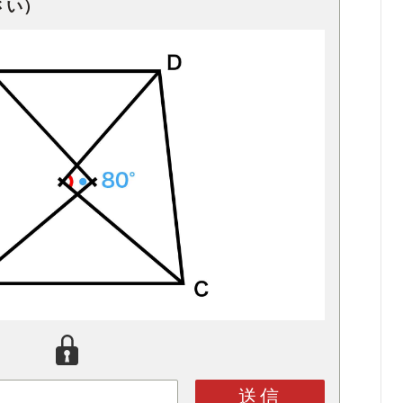
さい）
送信