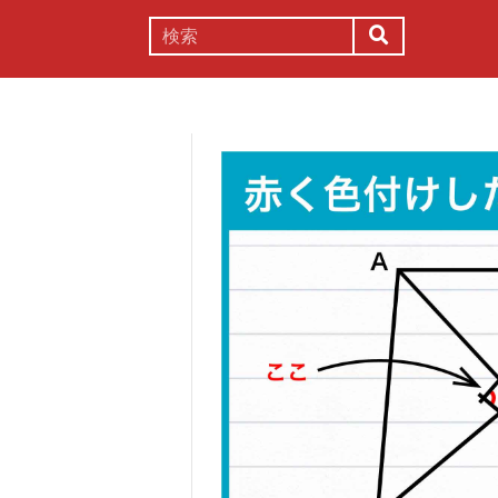
謎解き
コラム
常識
理系