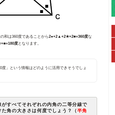
の和は360度であることから
2●+2▲+2★+2■=360度
な
+■=180度
となります。
=180度」という情報はどのように活用できそうでしょ
線がすべてそれぞれの内角の二等分線で
けた角の大きさは何度でしょう？（
半角