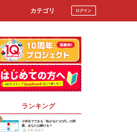
カテゴリ
ログイン
社会
スポーツ
時事ニュース
特集
ランキング
小学生でできる「転がる2つの円」の問
題、あなたは解ける？
木村 真実子