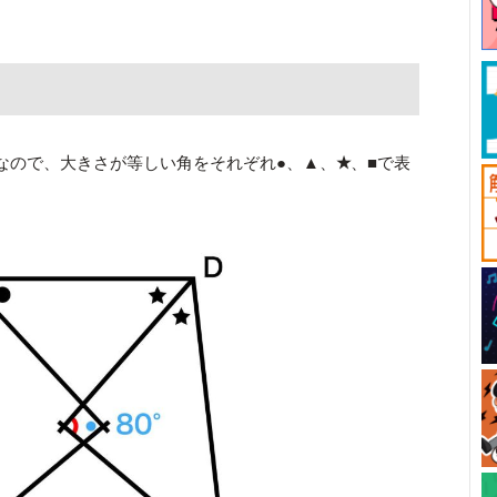
なので、大きさが等しい角をそれぞれ
●
、
▲
、
★
、
■
で表