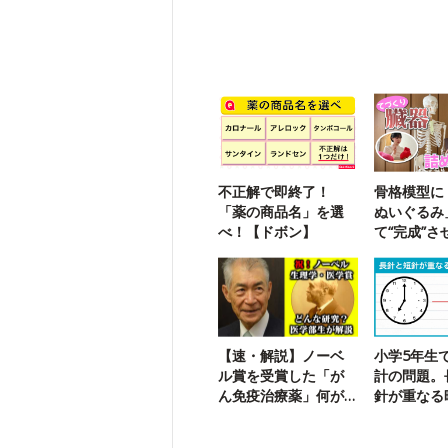
不正解で即終了！
骨格模型に
「薬の商品名」を選
ぬいぐるみ
べ！【ドボン】
て“完成”さ
【速・解説】ノーベ
小学5年生
ル賞を受賞した「が
計の問題。
ん免疫治療薬」何が
針が重なる
すごいの？