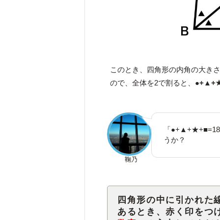
このとき、四角形の内角の大きさ
ので、全体を2で割ると、
●+▲+★
「●+▲+★+■
うか？
鞠乃
四角形の中に引かれた
あるとき、赤く印をつ