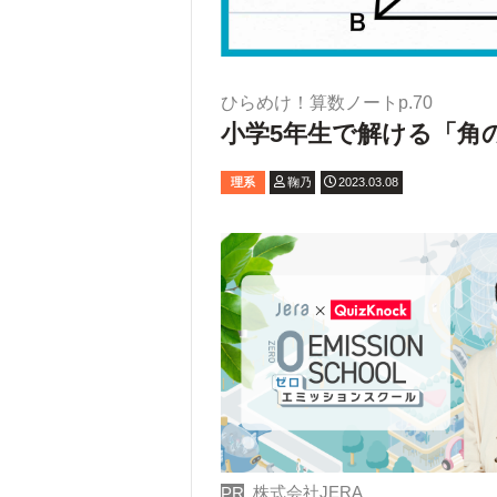
ひらめけ！算数ノートp.70
小学5年生で解ける「角
理系
鞠乃
2023.03.08
株式会社JERA
PR