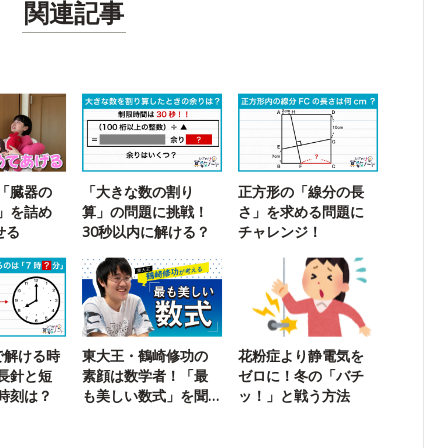
関連記事
「臓器の
「大きな数の割り
正方形の「線分の長
」を詰め
算」の問題に挑戦！
さ」を求める問題に
せる
30秒以内に解ける？
チャレンジ！
で解ける時
東大王・鶴崎修功の
花粉症より静電気を
長針と短
素顔は数学者！「最
ゼロに！冬の「バチ
時刻は？
も美しい数式」を聞
ッ！」と戦う方法
いてみた