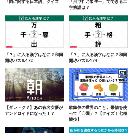
「雨に関する日本語」クイズ
「卅ワ扌乃巾隹一」でできる二
字熟語は？
「？」に入る漢字はなに？和同
「？」に入る漢字はなに？和同
開珎パズル172
開珎パズル174
【ダレトク？】あの有名女優が
歌舞伎の世界のこと。果物を使
アンドロイドになった！？
って「〇園」？【クイズ！七種
競技】