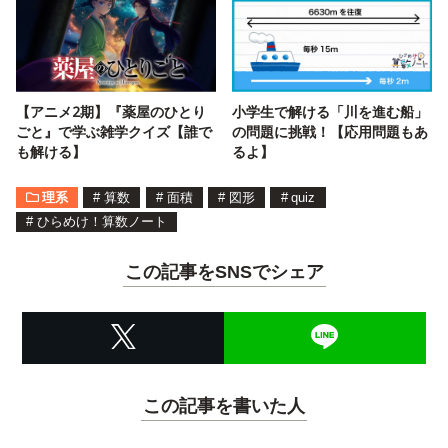
【アニメ2期】『薬屋のひとり
小学生で解ける「川を進む船」
ごと』で学ぶ雑学クイズ【誰で
の問題に挑戦！【応用問題もあ
も解ける】
るよ】
理系
#
算数
#
面積
#
図形
#
quiz
#
ひらめけ！算数ノート
この記事をSNSでシェア
この記事を書いた人