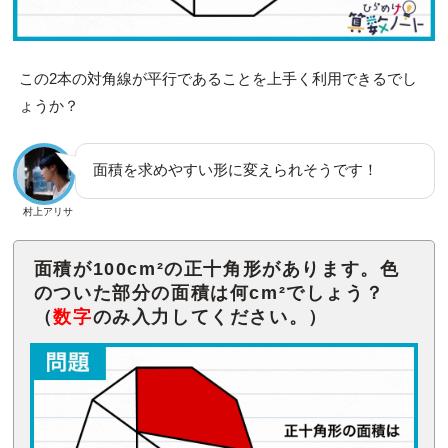
この2本の対角線が平行であることを上手く利用できるでし
ょうか？
面積を求めやすい形に変えられそうです！
村上アリサ
面積が100cm²の正十角形があります。色
のついた部分の面積は何cm²でしょう？
（
数字
のみ入力してください。）