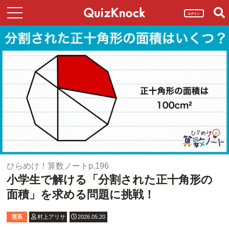
ログイン
ひらめけ！算数ノートp.196
小学生で解ける「分割された正十角形の
面積」を求める問題に挑戦！
理系
村上アリサ
2026.05.20