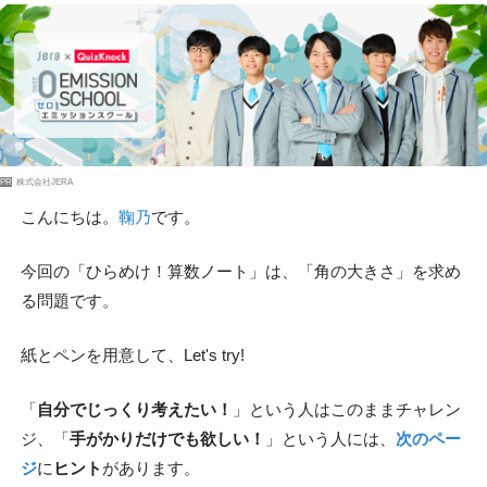
PR
株式会社JERA
こんにちは。
鞠乃
です。
今回の「ひらめけ！算数ノート」は、「角の大きさ」を求め
る問題です。
紙とペンを用意して、Let's try!
「
自分でじっくり考えたい！
」という人はこのままチャレン
ジ、「
手がかりだけでも欲しい！
」という人には、
次のペー
ジ
に
ヒント
があります。