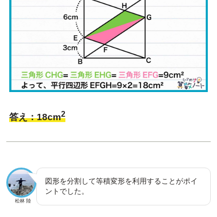
2
答え：18cm
図形を分割して等積変形を利用することがポイ
ントでした。
松林 陸