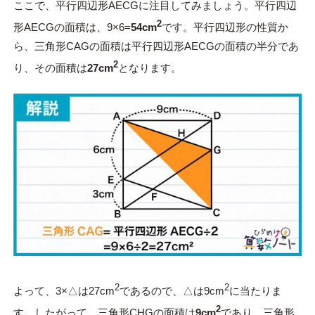
ここで、平行四辺形AECGに注目してみましょう。平行四辺
2
形AECGの面積は、9×6=
54cm
です。平行四辺形の性質か
ら、三角形CAGの面積は平行四辺形AECGの面積の半分であ
2
り、その面積は
27cm
となります。
2
2
よって、3×△は27cm
であるので、△は9cm
に当たりま
2
す。したがって、三角形CHGの面積は
9cm
であり、三角形