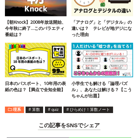
【朝Knock】2008年放送開始、
「アナログ」と「デジタル」の
今年秋に終了…このバラエティ
違いは？ テレビが地デジにな
番組は？
った理由
日本のパスポート、10年用の表
小学生でも解ける「論理パズ
紙の色は？【満点で全知全能】
ル」、あなたは解ける？【こう
ちゃんが出題】
理系
#
算数
#
quiz
#
ひらめけ！算数ノート
この記事をSNSでシェア