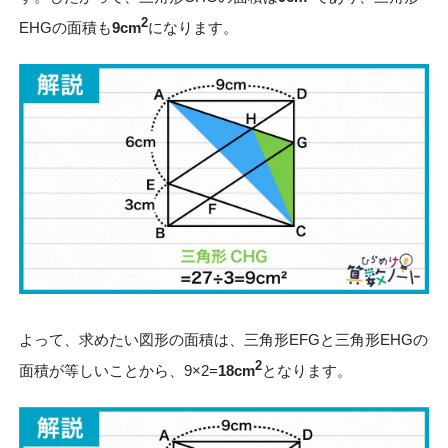
2
EHGの面積も
9cm
になります。
よって、求めたい図形の面積は、三角形EFGと三角形EHGの
2
面積が等しいことから、9×2=
18cm
となります。