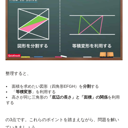
整理すると、
面積を求めたい図形（四角形EFGH）を
分割
する
「
等積変形
」を利用する
高さが同じ三角形の
「底辺の長さ」と「面積」の関係
を利用
する
の3点です。これらのポイントを踏まえながら、問題を解い
ていきましょう。