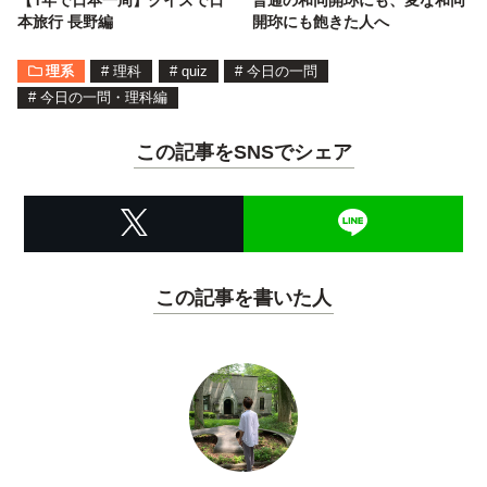
本旅行 長野編
開珎にも飽きた人へ
理系
#
理科
#
quiz
#
今日の一問
#
今日の一問・理科編
この記事をSNSでシェア
この記事を書いた人