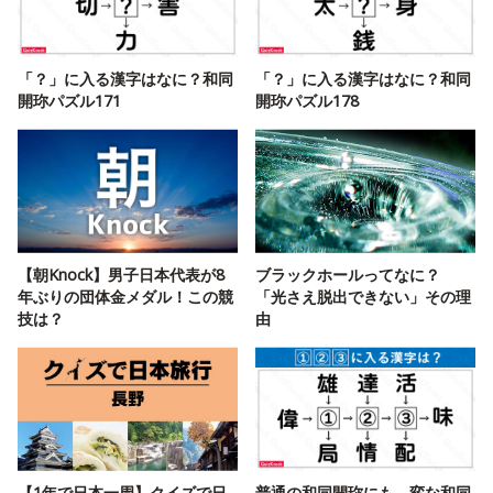
「？」に入る漢字はなに？和同
「？」に入る漢字はなに？和同
開珎パズル171
開珎パズル178
【朝Knock】男子日本代表が8
ブラックホールってなに？
年ぶりの団体金メダル！この競
「光さえ脱出できない」その理
技は？
由
【1年で日本一周】クイズで日
普通の和同開珎にも、変な和同