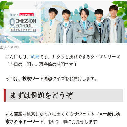
PR
株式会社JERA
こんにちは、
於島
です。サクッと挑戦できるクイズシリーズ
「今日の一問」。
理科編
の時間です！
今回は、
検索ワード連想クイズ
をお届けします。
まずは例題をどうぞ
ある
言葉
を検索したときに出てくる
サジェスト（＝一緒に検
索されるキーワード）
を6つ、順にお見せします。