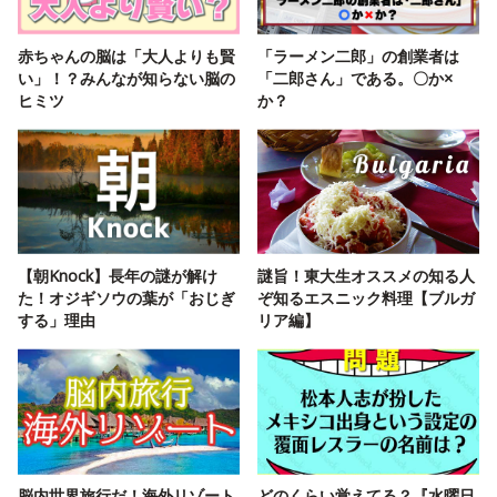
赤ちゃんの脳は「大人よりも賢
「ラーメン二郎」の創業者は
い」！？みんなが知らない脳の
「二郎さん」である。〇か×
ヒミツ
か？
【朝Knock】長年の謎が解け
謎旨！東大生オススメの知る人
た！オジギソウの葉が「おじぎ
ぞ知るエスニック料理【ブルガ
する」理由
リア編】
脳内世界旅行だ！海外リゾート
どのくらい覚えてる？『水曜日