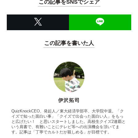
この記事をSNSでシェア
この記事を書いた人
伊沢拓司
QuizKnockCEO、発起人／東大経済学部卒、大学院中退。「ク
イズで知った面白い事」「クイズで出会った面白い人」をもっ
と広げたい！ と思いスタートしました。高校生クイズ2連覇と
いう肩書で、有難いことにテレビ等への出演機会を頂いてま
す。記事は「丁寧でカルトだが親しめる」が目標です。