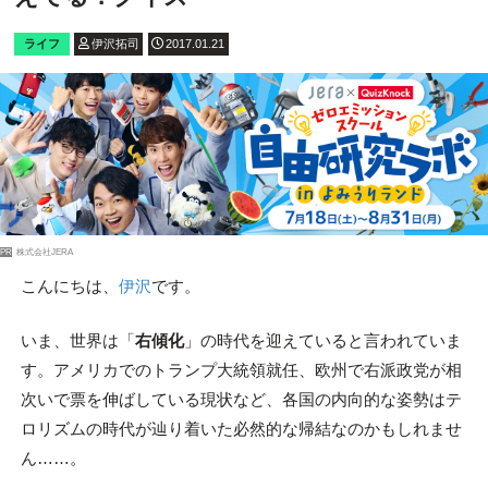
ライフ
伊沢拓司
2017.01.21
PR
株式会社JERA
こんにちは、
伊沢
です。
いま、世界は「
右傾化
」の時代を迎えていると言われていま
す。アメリカでのトランプ大統領就任、欧州で右派政党が相
次いで票を伸ばしている現状など、各国の内向的な姿勢はテ
ロリズムの時代が辿り着いた必然的な帰結なのかもしれませ
ん……。