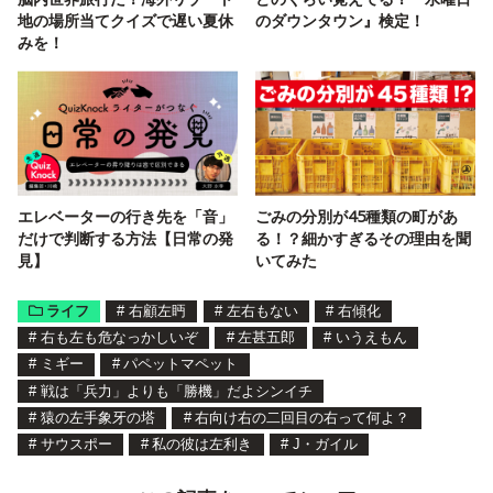
地の場所当てクイズで遅い夏休
のダウンタウン』検定！
みを！
エレベーターの行き先を「音」
ごみの分別が45種類の町があ
だけで判断する方法【日常の発
る！？細かすぎるその理由を聞
見】
いてみた
ライフ
#
右顧左眄
#
左右もない
#
右傾化
#
右も左も危なっかしいぞ
#
左甚五郎
#
いうえもん
#
ミギー
#
パペットマペット
#
戦は「兵力」よりも「勝機」だよシンイチ
#
猿の左手象牙の塔
#
右向け右の二回目の右って何よ？
#
サウスポー
#
私の彼は左利き
#
J・ガイル