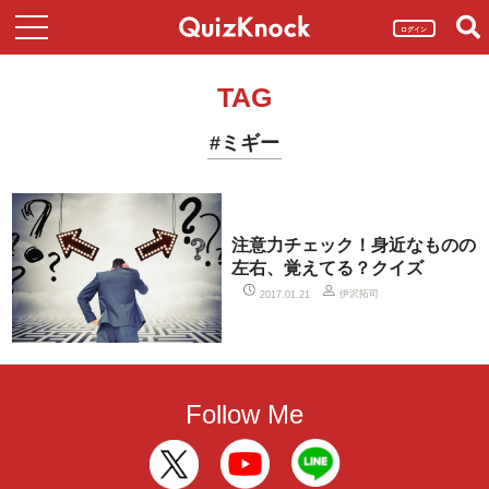
ログイン
TAG
#ミギー
注意力チェック！身近なものの
左右、覚えてる？クイズ
伊沢拓司
2017.01.21
Follow Me