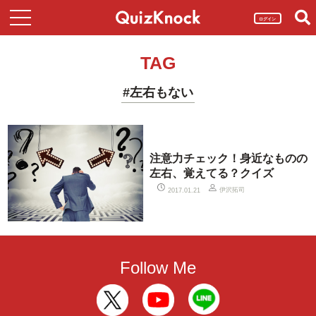
ログイン
TAG
#左右もない
注意力チェック！身近なものの
左右、覚えてる？クイズ
伊沢拓司
2017.01.21
Follow Me