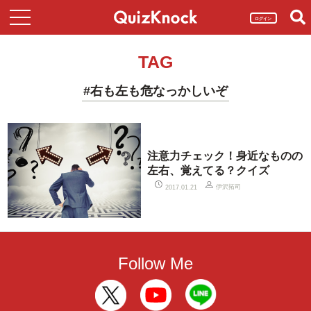
ログイン
TAG
#右も左も危なっかしいぞ
注意力チェック！身近なものの
左右、覚えてる？クイズ
伊沢拓司
2017.01.21
Follow Me