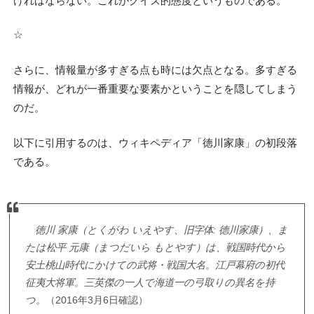
ければならない。これがクイズ的態度というものである。
☆
さらに、情報量が多すぎる点も時には欠点となる。多すぎる
情報が、どれが一番重要な要素かということを隠してしまう
のだ。
以下に引用するのは、ウィキペディア「徳川家康」の初段落
である。
徳川 家康（とくがわ いえやす、旧字体: 德川家康）、ま
たは松平 元康（まつだいら もとやす）は、戦国時代から
安土桃山時代にかけての武将・戦国大名。江戸幕府の初代
征夷大将軍。三英傑の一人で海道一の弓取りの異名を持
つ。
（2016年3月6日確認）