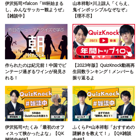
伊沢拓司×falcon「W杯始まる
山本祥彰×川上諒人「くらえ、
し、みんなサッカー観ようぜ」
鬼インポッシブルなぞなぞ」
【雑談中】
【理不尽】
作られたのは紀元前！中国でビ
【2023年版】QuizKnock動画再
ンテージ過ぎるワインが発見さ
生回数ランキング！メンバーも
れる！
振り返るよ
伊沢拓司×たくみ「最初のオフ
ふくらP×山本祥彰「おすすめの
ィスって狭かったよな」【QK
謎解きを教えて！」【QK雑談
雑談中#68】
中#8】