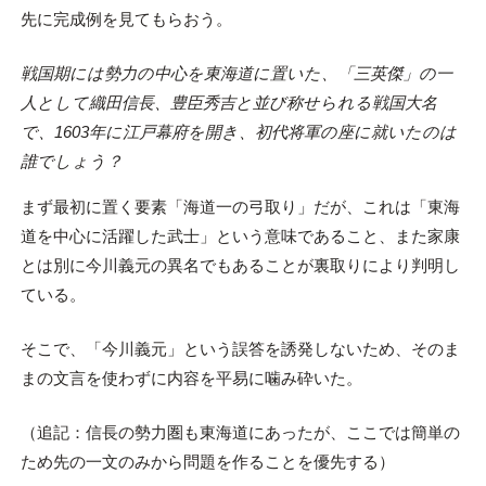
先に完成例を見てもらおう。
戦国期には勢力の中心を東海道に置いた、「三英傑」の一
人として織田信長、豊臣秀吉と並び称せられる戦国大名
で、1603年に江戸幕府を開き、初代将軍の座に就いたのは
誰でしょう？
まず最初に置く要素「海道一の弓取り」だが、これは「東海
道を中心に活躍した武士」という意味であること、また家康
とは別に今川義元の異名でもあることが裏取りにより判明し
ている。
そこで、「今川義元」という誤答を誘発しないため、そのま
まの文言を使わずに内容を平易に噛み砕いた。
（追記：信長の勢力圏も東海道にあったが、ここでは簡単の
ため先の一文のみから問題を作ることを優先する）