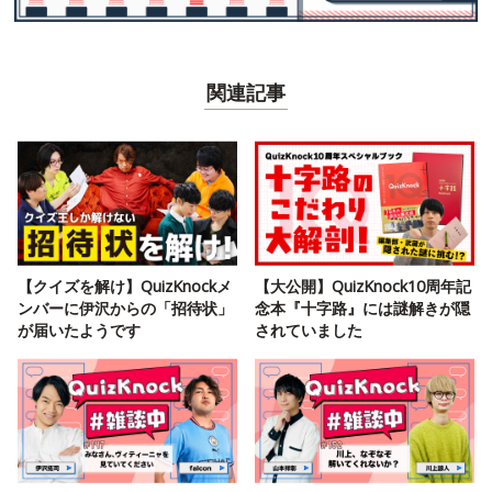
関連記事
【クイズを解け】QuizKnockメ
【大公開】QuizKnock10周年記
ンバーに伊沢からの「招待状」
念本『十字路』には謎解きが隠
が届いたようです
されていました