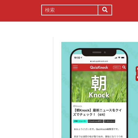
謎解き
コラム
常識
理系