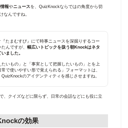
の情報
や
ニュース
を、QuizKnockならではの角度から切
わけなんですね。
ジオ『たまむすび』にて時事ニュースを深掘りするコー
いたんですが、
幅広いトピックを扱う朝Knockはネタ
ていました。
えたいもの」と「事実として把握したいもの」とを上
日常で使いやすい形で覚えられる」フォーマットは、
QuizKnockのアイデンティティを感じさせますね。
ことで、クイズなどに限らず、日常の会話などにも役に立
。
nockの効果