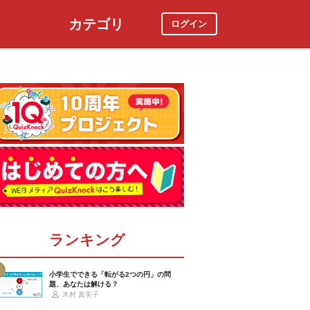
カテゴリ
ログイン
社会
スポーツ
時事ニュース
特集
ランキング
小学生でできる「転がる2つの円」の問
題、あなたは解ける？
木村 真実子