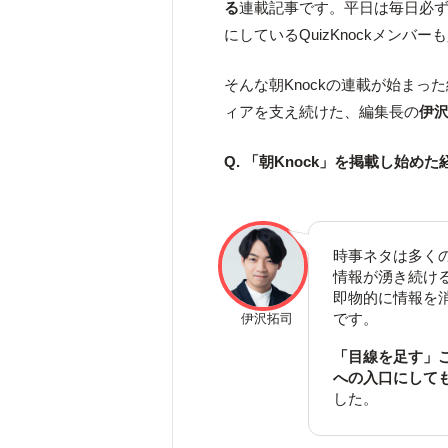
る
連載記事です。平日は毎日必ず
にしているQuizKnockメンバ
そんな朝Knockの連載が始まった
ィアを支え続けた、編集長の
伊
Q. 「朝Knock」を掲載し始
時事ネタは多く
情報が湧き続け
即物的に情報を消
です。
伊沢拓司
「目線を足す」
への入口にして
した。