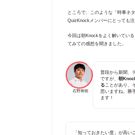
ところで、このような「時事ネ
QuizKnockメンバーにとって
今回は朝Knockをよく解いてい
てみての感想を聞きました。
普段から新聞、
ですが、
朝Kn
る
ことがあり、そ
思いますね。勝
石野将樹
ます！
「知っておきたい度」が高い