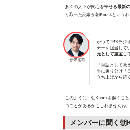
多くの人々が関心を寄せる
最新
り取った記事が朝Knockという
かつてTBSラ
ナーを担当して
元として重宝し
伊沢拓司
「単語として覚
手に選り分け「
立ち上げから続く
このように、朝Knockを解く
つことがあるかもしれませんね
メンバーに聞く朝K