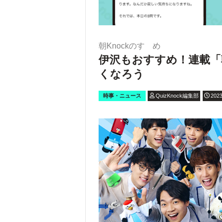
朝Knockのすゝめ
伊沢もおすすめ！連載「
くなろう
時事・ニュース
QuizKnock編集部
2023