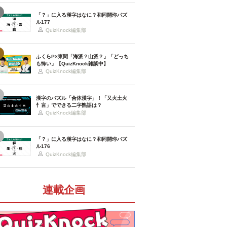
「？」に入る漢字はなに？和同開珎パズ
ル177
QuizKnock編集部
ふくらP×東問「海派？山派？」「どっち
も怖い」【QuizKnock雑談中】
QuizKnock編集部
漢字のパズル「合体漢字」！「又火土火
忄言」でできる二字熟語は？
QuizKnock編集部
「？」に入る漢字はなに？和同開珎パズ
ル176
QuizKnock編集部
連載企画