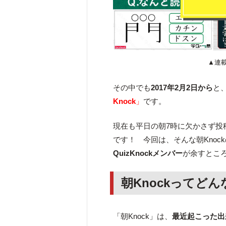
▲連
その中でも
2017年2月2日から
と
Knock
」
です。
現在も平日の朝7時に欠かさず投
です！ 今回は、そんな朝Knoc
QuizKnockメンバー
が余すとこ
朝Knockってど
「朝Knock」は、
最近起こった出