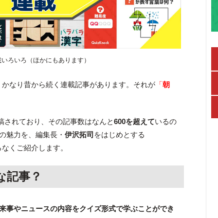
載いろいろ（ほかにもあります）
、かなり昔から続く連載記事があります。それが
「
朝
稿されており、その記事数はなんと
600を超えて
いるの
kの魅力を、編集長・
伊沢拓司
をはじめとする
ろなくご紹介します。
んな記事？
来事やニュースの内容をクイズ形式で学ぶことができ