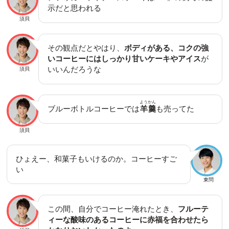
示だと思われる
須貝
その観点だとやはり、
ボディがある、コクの強
いコーヒーにはしっかり甘いケーキやアイス
が
いいんだろうな
須貝
ようかん
ブルーボトルコーヒーでは
羊羹
も売ってた
須貝
ひょえー、和菓子もいけるのか。コーヒーすご
い
東問
この間、自分でコーヒー淹れたとき、
フルーテ
ィーな酸味のあるコーヒーに赤福を合わせたら