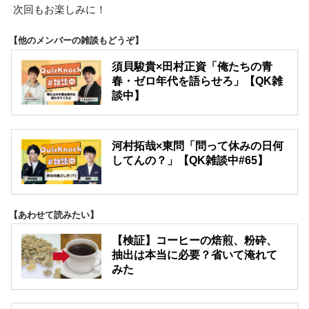
次回もお楽しみに！
【他のメンバーの雑談もどうぞ】
須貝駿貴×田村正資「俺たちの青
春・ゼロ年代を語らせろ」【QK雑
談中】
河村拓哉×東問「問って休みの日何
してんの？」【QK雑談中#65】
【あわせて読みたい】
【検証】コーヒーの焙煎、粉砕、
抽出は本当に必要？省いて淹れて
みた