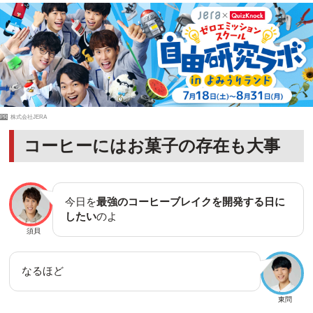
PR
株式会社JERA
コーヒーにはお菓子の存在も大事
今日を
最強のコーヒーブレイクを開発する日に
したい
のよ
須貝
なるほど
東問