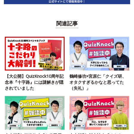
関連記事
【大公開】QuizKnock10周年記
鶴崎修功×宮原仁「クイズ研、
念本『十字路』には謎解きが隠
オタクすぎるかなと思ってた
されていました
（失礼）」