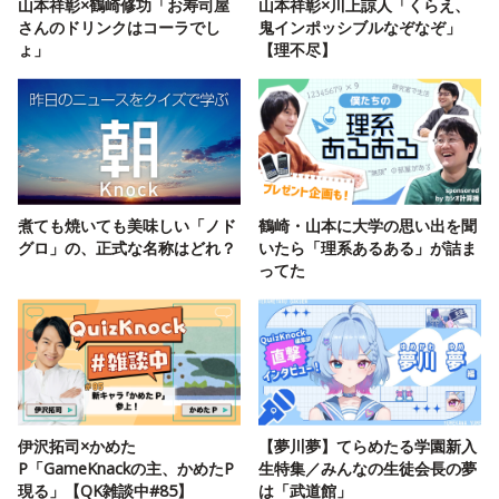
山本祥彰×鶴崎修功「お寿司屋
山本祥彰×川上諒人「くらえ、
さんのドリンクはコーラでし
鬼インポッシブルなぞなぞ」
ょ」
【理不尽】
煮ても焼いても美味しい「ノド
鶴崎・山本に大学の思い出を聞
グロ」の、正式な名称はどれ？
いたら「理系あるある」が詰ま
ってた
伊沢拓司×かめた
【夢川夢】てらめたる学園新入
P「GameKnackの主、かめたP
生特集／みんなの生徒会長の夢
現る」【QK雑談中#85】
は「武道館」