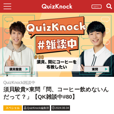
ログイン
QuizKnock雑談中
須貝駿貴×東問「問、コーヒー飲めないん
だって？」【QK雑談中#80】
スペシャル
QuizKnock編集部
2024.06.04