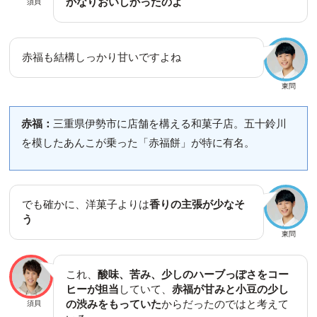
かなりおいしかったのよ
須貝
赤福も結構しっかり甘いですよね
東問
赤福：
三重県伊勢市に店舗を構える和菓子店。五十鈴川
を模したあんこが乗った「赤福餅」が特に有名。
でも確かに、洋菓子よりは
香りの主張が少なそ
う
東問
これ、
酸味、苦み、少しのハーブっぽさをコー
ヒーが担当
していて、
赤福が甘みと小豆の少し
の渋みをもっていた
から
だったのではと考えて
須貝