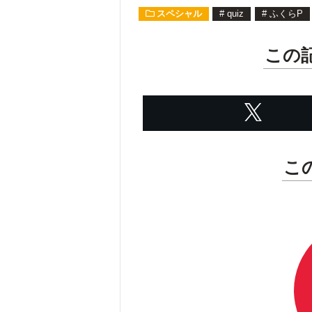
スペシャル
#
quiz
#
ふくらP
この
こ