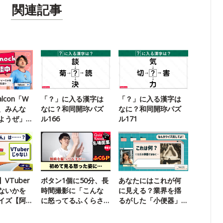
関連記事
lcon「W
「？」に入る漢字は
「？」に入る漢字は
、みんな
なに？和同開珎パズ
なに？和同開珎パズ
ようぜ」
ル166
ル171
VTuber
ボタン1個に50分、長
あなたにはこれが何
ないかを
時間撮影に「こんな
に見える？業界を揺
イズ【阿
に怒ってるふくらさ
るがした「小便器」
ん見たことあ
の正体
る！？」