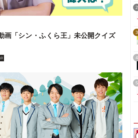
2
3
動画「シン・ふくら王」未公開クイズ
4
10
5