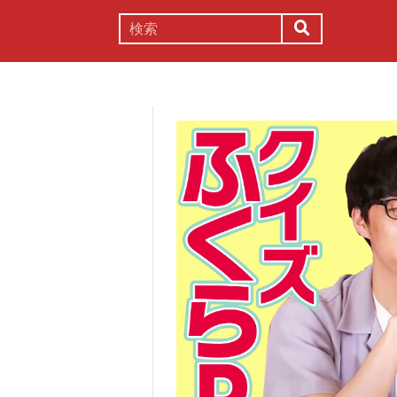
謎解き
コラム
常識
理系