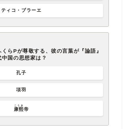
ティコ・ブラーエ
ふくらPが尊敬する、彼の言葉が『論語』
代中国の思想家は？
孔子
項羽
こうき
康熙
帝