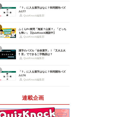
「？」に入る漢字はなに？和同開珎パズ
ル177
QuizKnock編集部
ふくらP×東問「海派？山派？」「どっち
も怖い」【QuizKnock雑談中】
QuizKnock編集部
漢字のパズル「合体漢字」！「又火土火
忄言」でできる二字熟語は？
QuizKnock編集部
「？」に入る漢字はなに？和同開珎パズ
ル176
QuizKnock編集部
連載企画