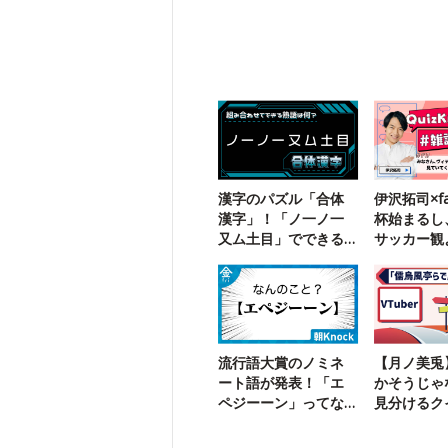
漢字のパズル「合体
伊沢拓司×fa
漢字」！「ノ一ノ一
杯始まるし
又ム土目」でできる
サッカー観
二字熟語は？
【雑談中】
流行語大賞のノミネ
【月ノ美兎】
ート語が発表！「エ
かそうじゃ
ペジーーン」ってな
見分けるク
んのこと？
炎】