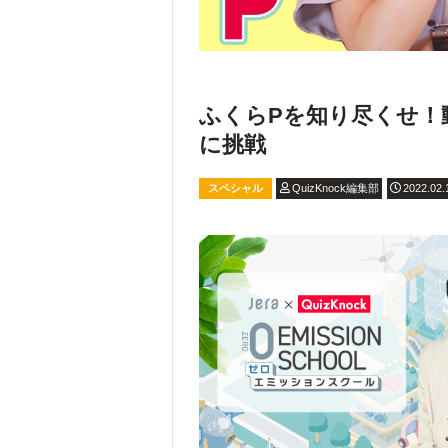
ふくらPを知り尽くせ！
に挑戦
スペシャル
QuizKnock編集部
2022.02.