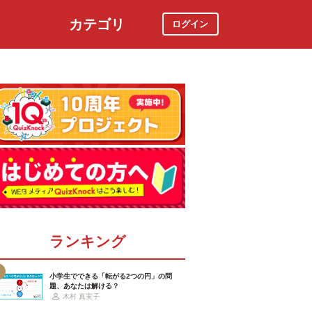
カテゴリ
ログイン
社会
スポーツ
時事ニュース
特集
ランキング
小学生でできる「転がる2つの円」の問
題、あなたは解ける？
木村 真実子