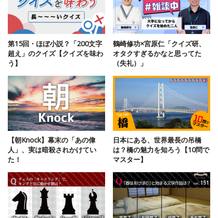
第15回・ほぼ小説？「200文字
鶴崎修功×宮原仁「クイズ研、
超え」のクイズ【クイズを味わ
オタクすぎるかなと思ってた
う】
（失礼）」
【朝Knock】幕末の「あの偉
日本にある、世界最長の吊橋
人」、実は暗殺されかけてい
は？橋の魅力を知ろう【10問で
た！
マスター】