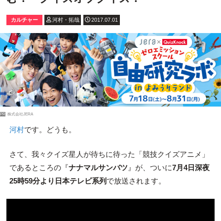
カルチャー
河村・拓哉
2017.07.01
PR
株式会社JERA
河村
です。どうも。
さて、我々クイズ星人が待ちに待った「競技クイズアニメ」
であるところの『
ナナマルサンバツ
』が、ついに
7月4日深夜
25時59分より日本テレビ系列
で放送されます。