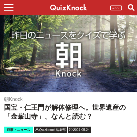
ログイン
朝Knock
国宝・仁王門が解体修理へ。世界遺産の
「金峯山寺」、なんと読む？
時事・ニュース
QuizKnock編集部
2021.05.24