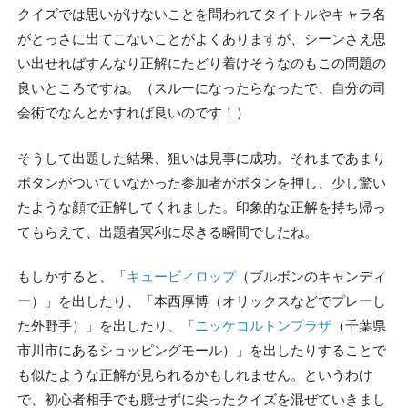
クイズでは思いがけないことを問われてタイトルやキャラ名
がとっさに出てこないことがよくありますが、シーンさえ思
い出せればすんなり正解にたどり着けそうなのもこの問題の
良いところですね。（スルーになったらなったで、自分の司
会術でなんとかすれば良いのです！）
そうして出題した結果、狙いは見事に成功。それまであまり
ボタンがついていなかった参加者がボタンを押し、少し驚い
たような顔で正解してくれました。印象的な正解を持ち帰っ
てもらえて、出題者冥利に尽きる瞬間でしたね。
もしかすると、「
キュービィロップ
（ブルボンのキャンディ
ー）」を出したり、「本西厚博（オリックスなどでプレーし
た外野手）」を出したり、「
ニッケコルトンプラザ
（千葉県
市川市にあるショッピングモール）」を出したりすることで
も似たような正解が見られるかもしれません。というわけ
で、初心者相手でも臆せずに尖ったクイズを混ぜていきまし