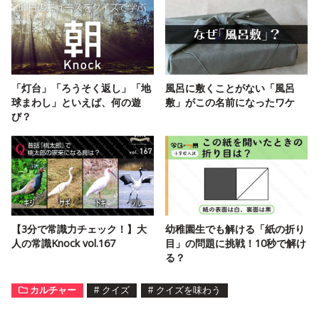
「灯台」「ろうそく返し」「地
風呂に敷くことがない「風呂
球まわし」といえば、何の遊
敷」がこの名前になったワケ
び？
【3分で常識力チェック！】大
幼稚園生でも解ける「紙の折り
人の常識Knock vol.167
目」の問題に挑戦！10秒で解け
る？
カルチャー
#
クイズ
#
クイズを味わう