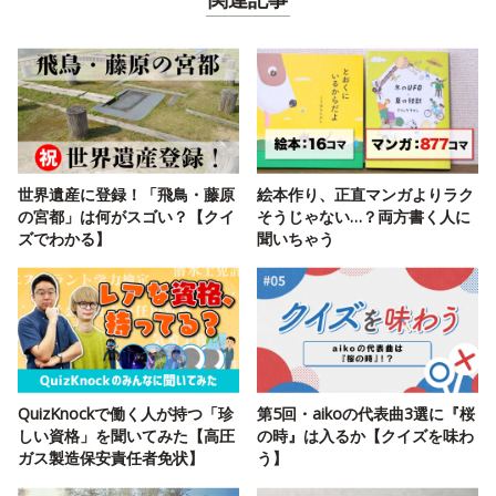
関連記事
世界遺産に登録！「飛鳥・藤原
絵本作り、正直マンガよりラク
の宮都」は何がスゴい？【クイ
そうじゃない…？両方書く人に
ズでわかる】
聞いちゃう
QuizKnockで働く人が持つ「珍
第5回・aikoの代表曲3選に『桜
しい資格」を聞いてみた【高圧
の時』は入るか【クイズを味わ
ガス製造保安責任者免状】
う】