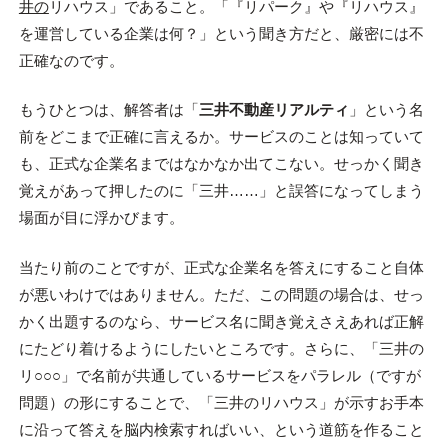
井の
リハウス」であること。「『リパーク』や『リハウス』
を運営している企業は何？」という聞き方だと、厳密には不
正確なのです。
もうひとつは、解答者は「
三井不動産リアルティ
」という名
前をどこまで正確に言えるか。サービスのことは知っていて
も、正式な企業名まではなかなか出てこない。せっかく聞き
覚えがあって押したのに「三井……」と誤答になってしまう
場面が目に浮かびます。
当たり前のことですが、正式な企業名を答えにすること自体
が悪いわけではありません。ただ、この問題の場合は、せっ
かく出題するのなら、サービス名に聞き覚えさえあれば正解
にたどり着けるようにしたいところです。さらに、「三井の
リ○○○」で名前が共通しているサービスをパラレル（ですが
問題）の形にすることで、「三井のリハウス」が示すお手本
に沿って答えを脳内検索すればいい、という道筋を作ること