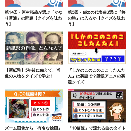
第14回・河村拓哉が選ぶ「かな
第5回・aikoの代表曲3選に『桜
り普通」の問題【クイズを味わ
の時』は入るか【クイズを味わ
う】
う】
【新紙幣】5年後に備えて、肖
『しかのこのこのここしたんた
像の人物をクイズで学ぶ！
ん』は英語で？話題アニメの英
題クイズ
ズーム画像から「有名な絵画」
「10倍速」で流れる曲のタイト