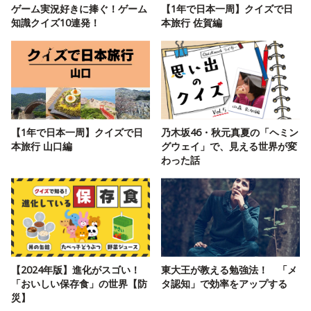
ゲーム実況好きに捧ぐ！ゲーム
【1年で日本一周】クイズで日
知識クイズ10連発！
本旅行 佐賀編
【1年で日本一周】クイズで日
乃木坂46・秋元真夏の「ヘミン
本旅行 山口編
グウェイ」で、見える世界が変
わった話
【2024年版】進化がスゴい！
東大王が教える勉強法！ 「メ
「おいしい保存食」の世界【防
タ認知」で効率をアップする
災】