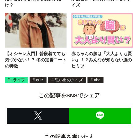
け？
イズ
【オシャレ入門】普段着てても
赤ちゃんの脳は「大人よりも賢
気づかない！？ 冬の定番コート
い」！？みんなが知らない脳の
の特徴
ヒミツ
ライフ
#
quiz
#
思い出のクイズ
#
abc
この記事をSNSでシェア
この記事を書いた人