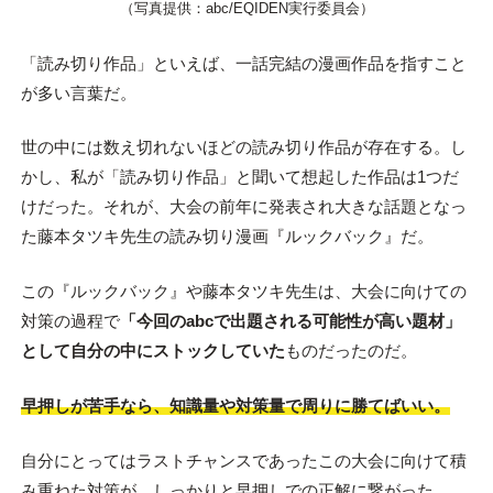
（写真提供：abc/EQIDEN実行委員会）
「読み切り作品」といえば、一話完結の漫画作品を指すこと
が多い言葉だ。
世の中には数え切れないほどの読み切り作品が存在する。し
かし、私が「読み切り作品」と聞いて想起した作品は1つだ
けだった。それが、大会の前年に発表され大きな話題となっ
た藤本タツキ先生の読み切り漫画『ルックバック』だ。
この『ルックバック』や藤本タツキ先生は、大会に向けての
対策の過程で
「今回のabcで出題される可能性が高い題材」
として自分の中にストックしていた
ものだったのだ。
早押しが苦手なら、知識量や対策量で周りに勝てばいい。
自分にとってはラストチャンスであったこの大会に向けて積
み重ねた対策が、しっかりと早押しでの正解に繋がった。