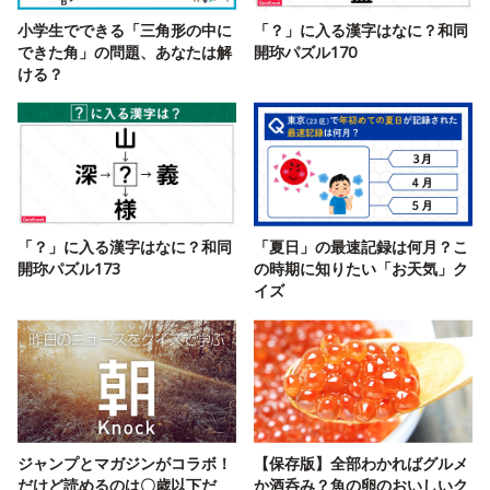
小学生でできる「三角形の中に
「？」に入る漢字はなに？和同
できた角」の問題、あなたは解
開珎パズル170
ける？
「？」に入る漢字はなに？和同
「夏日」の最速記録は何月？こ
開珎パズル173
の時期に知りたい「お天気」ク
イズ
ジャンプとマガジンがコラボ！
【保存版】全部わかればグルメ
だけど読めるのは〇歳以下だ
か酒呑み？魚の卵のおいしいク