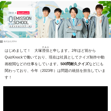
PR
株式会社JERA
すみか
はじめまして！ 大塚
澄佳
と申します。2年ほど前から
QuizKnockで働いており、現在は社員としてクイズ制作や動
画校閲などの仕事をしています。
500問耐久クイズ
などにも
関わっており、今年（2023年）は問題の統括を担当していま
す！