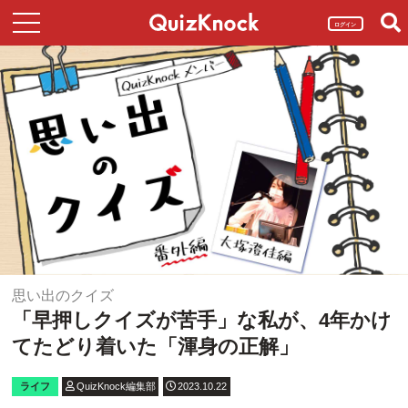
ログイン
思い出のクイズ
「早押しクイズが苦手」な私が、4年かけ
てたどり着いた「渾身の正解」
ライフ
QuizKnock編集部
2023.10.22