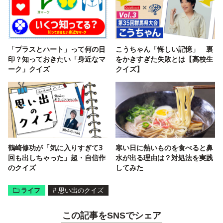
「プラスとハート」って何の目
こうちゃん「悔しい記憶」 裏
印？知っておきたい「身近なマ
をかきすぎた失敗とは【高校生
ーク」クイズ
クイズ】
鶴崎修功が「気に入りすぎて3
寒い日に熱いものを食べると鼻
回も出しちゃった」超・自信作
水が出る理由は？対処法を実践
のクイズ
してみた
ライフ
#
思い出のクイズ
この記事をSNSでシェア