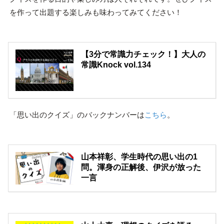
を作って出題する楽しみも味わってみてください！
【3分で常識力チェック！】大人の
常識Knock vol.134
「思い出のクイズ」のバックナンバーは
こちら
。
山本祥彰、学生時代の思い出の1
問。渾身の正解後、伊沢が放った
一言