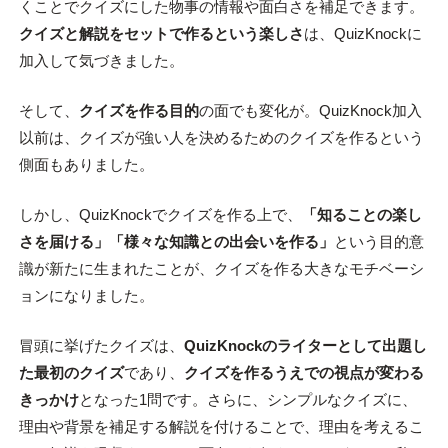
くことでクイズにした物事の情報や面白さを補足できます。
クイズと解説をセットで作るという楽しさ
は、QuizKnockに
加入して気づきました。
そして、
クイズを作る目的
の面でも変化が。QuizKnock加入
以前は、クイズが強い人を決めるためのクイズを作るという
側面もありました。
しかし、QuizKnockでクイズを作る上で、
「知ることの楽し
さを届ける」「様々な知識との出会いを作る」
という目的意
識が新たに生まれたことが、クイズを作る大きなモチベーシ
ョンになりました。
冒頭に挙げたクイズは、
QuizKnockのライターとして出題し
た最初のクイズ
であり、
クイズを作るうえでの視点が変わる
きっかけ
となった1問です。さらに、シンプルなクイズに、
理由や背景を補足する解説を付けることで、理由を考えるこ