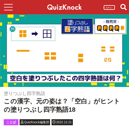
ログイン
塗りつぶし四字熟語
この漢字、元の姿は？「空白」がヒント
の塗りつぶし四字熟語18
ことば
QuizKnock編集部
2022.12.21