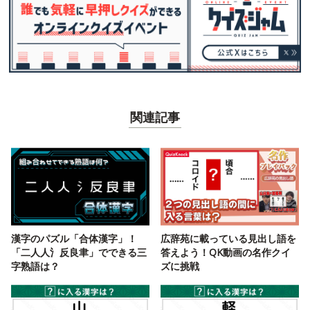
関連記事
漢字のパズル「合体漢字」！
広辞苑に載っている見出し語を
「二人人氵反良聿」でできる三
答えよう！QK動画の名作クイ
字熟語は？
ズに挑戦