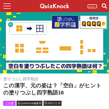
ログイン
塗りつぶし四字熟語
この漢字、元の姿は？「空白」がヒント
の塗りつぶし四字熟語16
ことば
QuizKnock編集部
2022.11.25