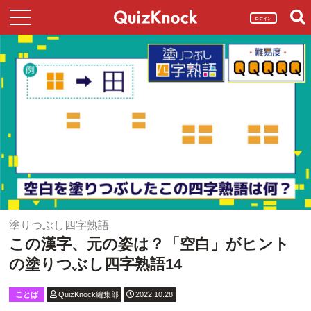
ログイン
塗りつぶし四字熟語
この漢字、元の姿は？「空白」がヒント
の塗りつぶし四字熟語14
ことば
QuizKnock編集部
2022.10.28