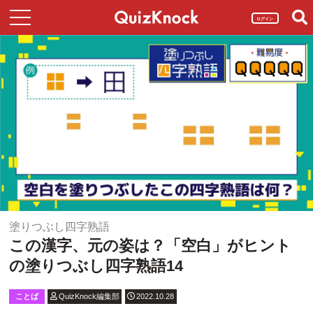
ログイン
塗りつぶし四字熟語
この漢字、元の姿は？「空白」がヒント
の塗りつぶし四字熟語14
ことば
QuizKnock編集部
2022.10.28