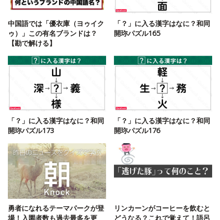
中国語では「優衣庫（ヨゥイク
「？」に入る漢字はなに？和同
ゥ）」この有名ブランドは？
開珎パズル165
【勘で解ける】
「？」に入る漢字はなに？和同
「？」に入る漢字はなに？和同
開珎パズル173
開珎パズル176
勇者になれるテーマパークが登
リンカーンがコーヒーを飲むと
場！入園者数も過去最多を更
どうなる？これで覚えて！語呂