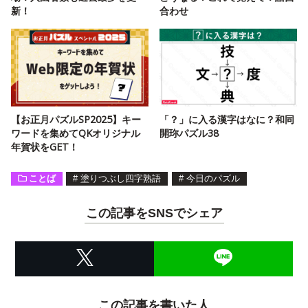
新！
合わせ
【お正月パズルSP2025】キー
「？」に入る漢字はなに？和同
ワードを集めてQKオリジナル
開珎パズル38
年賀状をGET！
ことば
#
塗りつぶし四字熟語
#
今日のパズル
この記事をSNSでシェア
この記事を書いた人