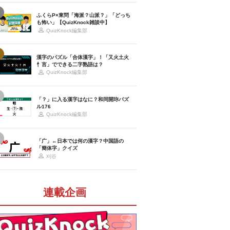
ふくらP×東問「海派？山派？」「どっち
も怖い」【QuizKnock雑談中】
QuizKnock編集部
漢字のパズル「合体漢字」！「又火土火
忄言」でできる二字熟語は？
QuizKnock編集部
「？」に入る漢字はなに？和同開珎パズ
ル176
QuizKnock編集部
「广」←日本では何の漢字？中国語の
「簡体字」クイズ
刈谷
連載企画