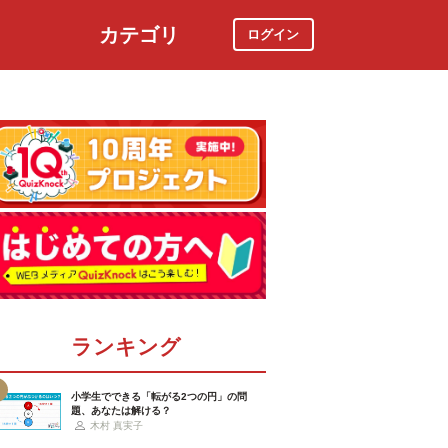
カテゴリ
ログイン
社会
スポーツ
時事ニュース
特集
ランキング
小学生でできる「転がる2つの円」の問
題、あなたは解ける？
木村 真実子