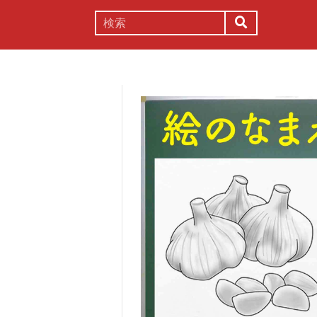
謎解き
コラム
常識
理系