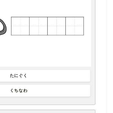
たにぐく
くちなわ