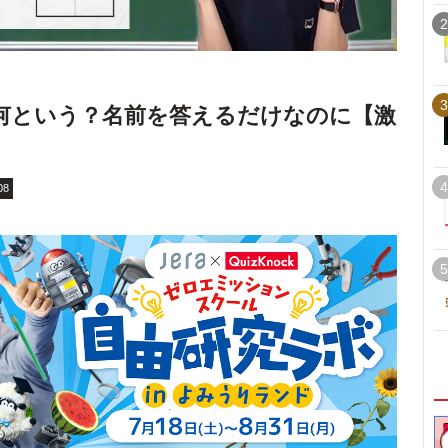
2
3
何という？名前を答えるだけなのに【激
4
08
5