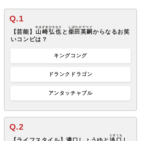
Q.1
やまざきひろなり
しばたひでつぐ
【芸能】
山崎弘也
と
柴田英嗣
からなるお笑
いコンビは？
キングコング
ドランクドラゴン
アンタッチャブル
Q.2
うすくち
【ライフスタイル】濃口しょうゆと
淡口
し