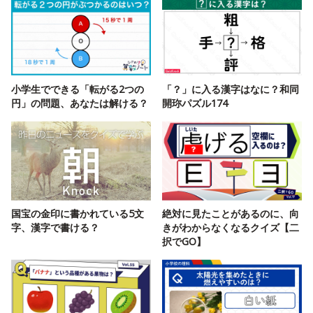
小学生でできる「転がる2つの
「？」に入る漢字はなに？和同
円」の問題、あなたは解ける？
開珎パズル174
国宝の金印に書かれている5文
絶対に見たことがあるのに、向
字、漢字で書ける？
きがわからなくなるクイズ【二
択でGO】