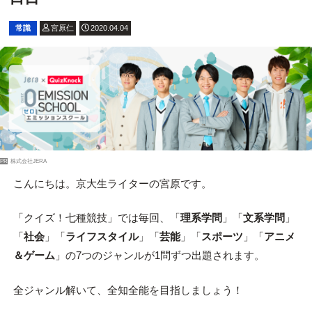
常識
宮原仁
2020.04.04
PR
株式会社JERA
こんにちは。京大生ライターの宮原です。
「クイズ！七種競技」では毎回、「
理系学問
」「
文系学問
」
「
社会
」「
ライフスタイル
」「
芸能
」「
スポーツ
」「
アニメ
＆ゲーム
」の7つのジャンルが1問ずつ出題されます。
全ジャンル解いて、全知全能を目指しましょう！