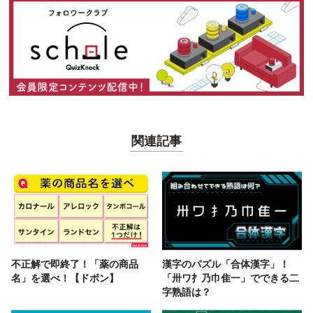
関連記事
不正解で即終了！「薬の商品
漢字のパズル「合体漢字」！
名」を選べ！【ドボン】
「卅ワ扌乃巾隹一」でできる二
字熟語は？