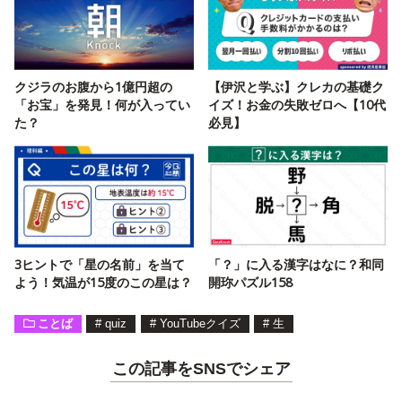
クジラのお腹から1億円超の
【伊沢と学ぶ】クレカの基礎ク
「お宝」を発見！何が入ってい
イズ！お金の失敗ゼロへ【10代
た？
必見】
3ヒントで「星の名前」を当て
「？」に入る漢字はなに？和同
よう！気温が15度のこの星は？
開珎パズル158
ことば
#
quiz
#
YouTubeクイズ
#
生
この記事をSNSでシェア