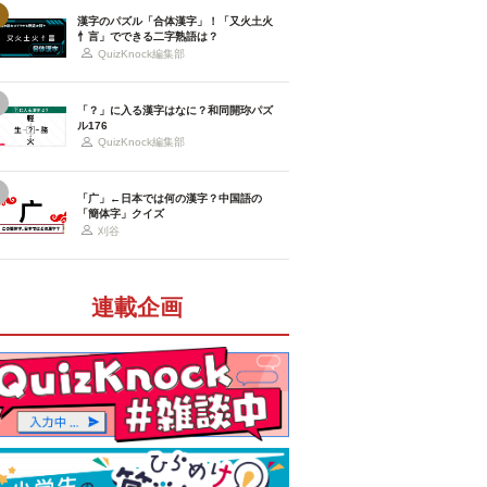
漢字のパズル「合体漢字」！「又火土火
忄言」でできる二字熟語は？
QuizKnock編集部
「？」に入る漢字はなに？和同開珎パズ
ル176
QuizKnock編集部
「广」←日本では何の漢字？中国語の
「簡体字」クイズ
刈谷
連載企画