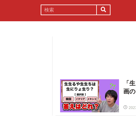
謎解き
コラム
常識
理系
「生
画の
202