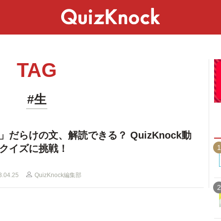
スペシャル
ライフ
ことば
カルチャー
TAG
#生
」だらけの文、解読できる？ QuizKnock動
クイズに挑戦！
1
3.04.25
QuizKnock編集部
2