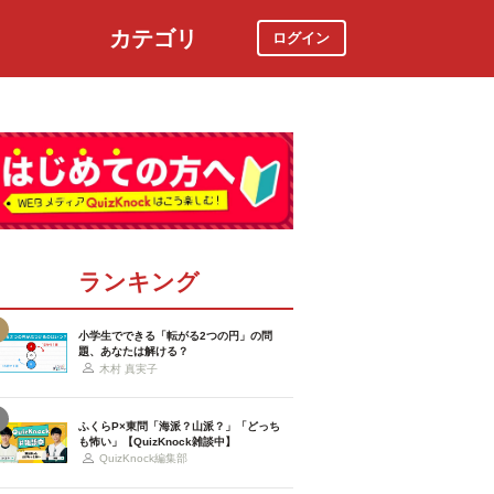
カテゴリ
ログイン
社会
スポーツ
時事ニュース
特集
ランキング
小学生でできる「転がる2つの円」の問
題、あなたは解ける？
木村 真実子
ふくらP×東問「海派？山派？」「どっち
も怖い」【QuizKnock雑談中】
QuizKnock編集部