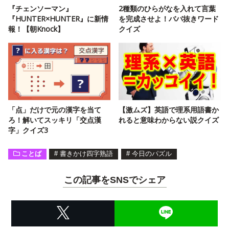
『チェンソーマン』
2種類のひらがなを入れて言葉
『HUNTER×HUNTER』に新情
を完成させよ！ババ抜きワード
報！【朝Knock】
クイズ
「点」だけで元の漢字を当て
【激ムズ】英語で理系用語書か
ろ！解いてスッキリ「交点漢
れると意味わからない説クイズ
字」クイズ3
ことば
#
書きかけ四字熟語
#
今日のパズル
この記事をSNSでシェア