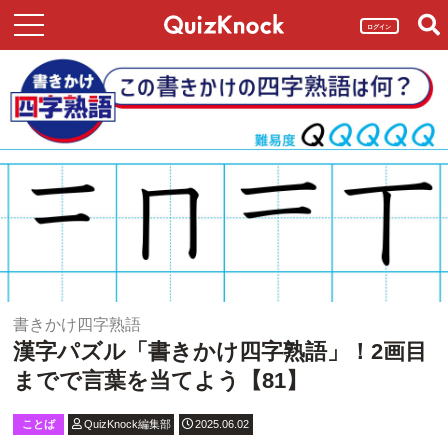
ログイン
書きかけ四字熟語
漢字パズル「書きかけ四字熟語」！2画目
までで言葉を当てよう【81】
ことば
QuizKnock編集部
2025.06.02