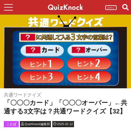
ログイン
共通ワードクイズ
「〇〇〇カード」「〇〇〇オーバー」←共
通する3文字は？共通ワードクイズ【32】
ことば
QuizKnock編集部
2025.02.12