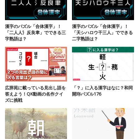
漢字のパズル「合体漢字」！
漢字のパズル「合体漢字」！
「二人人氵反良聿」でできる三
「天シハロウ干三人」でできる
字熟語は？
二字熟語は？
広辞苑に載っている見出し語を
「？」に入る漢字はなに？和同
答えよう！QK動画の名作クイ
開珎パズル176
ズに挑戦