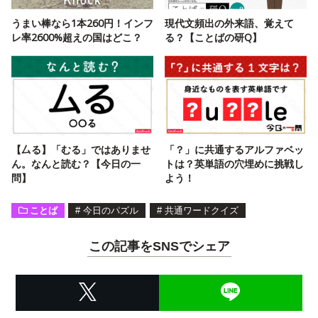
うまい棒なら1本260円！インフ
現代文頻出の外来語、覚えて
レ率2600%超えの国はどこ？
る？【ことばの研Q】
【厶る】「むる」ではありませ
「？」に共通するアルファベッ
ん。なんと読む？【今日の一
トは？英単語の穴埋めに挑戦し
問】
よう！
ことば
#
今日のパズル
#
共通ワードクイズ
この記事をSNSでシェア