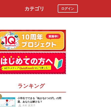
カテゴリ
ログイン
社会
スポーツ
時事ニュース
特集
ランキング
小学生でできる「転がる2つの円」の問
題、あなたは解ける？
木村 真実子