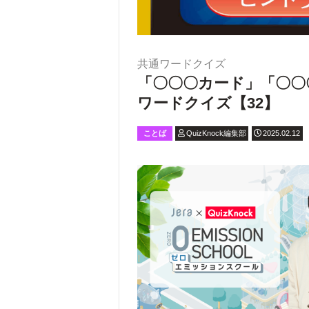
共通ワードクイズ
「〇〇〇カード」「〇〇
ワードクイズ【32】
ことば
QuizKnock編集部
2025.02.12