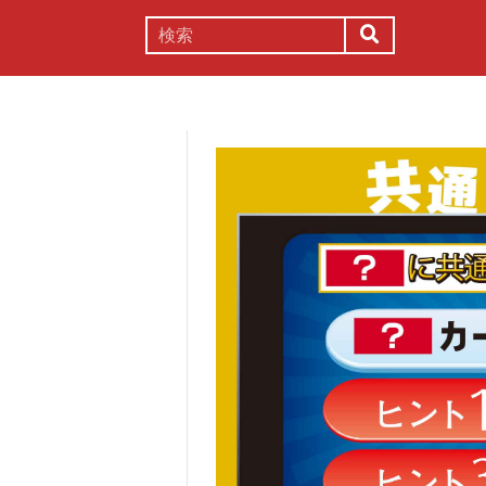
謎解き
コラム
常識
理系