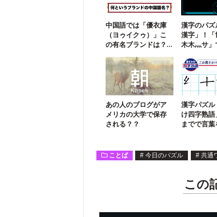
中国語では「優衣庫
漢字のパズ
（ヨゥイクゥ）」こ
漢字」！「
の有名ブランドは？
木木灬サ」
【勘で解ける】
三字熟語は
あの人のブログがア
漢字パズル
メリカの大学で保存
け四字熟語
される？？
までで言葉
う【88】
ことば
#
今日のパズル
#
共通
この