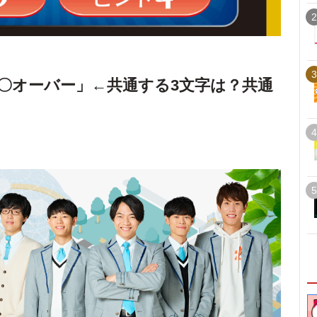
2
3
〇オーバー」←共通する3文字は？共通
4
5