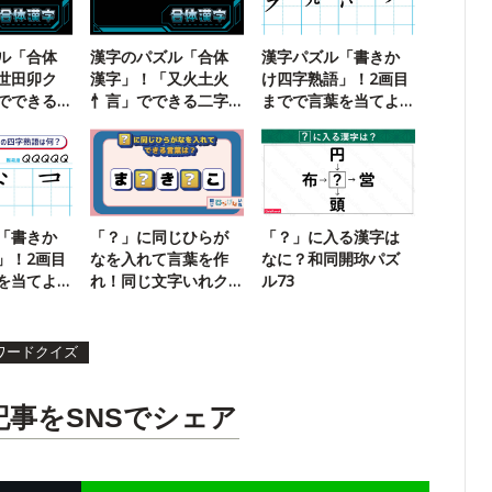
ル「合体
漢字のパズル「合体
漢字パズル「書きか
世田卯ク
漢字」！「又火土火
け四字熟語」！2画目
でできる
忄言」でできる二字
までで言葉を当てよ
？
熟語は？
う【106】
「書きか
「？」に同じひらが
「？」に入る漢字は
」！2画目
なを入れて言葉を作
なに？和同開珎パズ
を当てよ
れ！同じ文字いれク
ル73
イズ【21】
ワードクイズ
記事をSNSでシェア