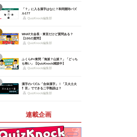
「？」に入る漢字はなに？和同開珎パズ
ル177
QuizKnock編集部
WHAT大会長・東言だけど質問ある？
【100の質問】
QuizKnock編集部
ふくらP×東問「海派？山派？」「どっち
も怖い」【QuizKnock雑談中】
QuizKnock編集部
漢字のパズル「合体漢字」！「又火土火
忄言」でできる二字熟語は？
QuizKnock編集部
連載企画