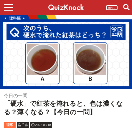
ログイン
今日の一問
「硬水」で紅茶を淹れると、色は濃くな
る？薄くなる？【今日の一問】
理系
千春
2022.03.18