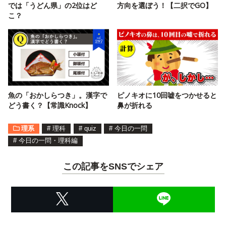
では「うどん県」の2位はど
方向を選ぼう！【二択でGO】
こ？
魚の「おかしらつき」。漢字で
ピノキオに10回嘘をつかせると
どう書く？【常識Knock】
鼻が折れる
理系
#
理科
#
quiz
#
今日の一問
#
今日の一問・理科編
この記事をSNSでシェア