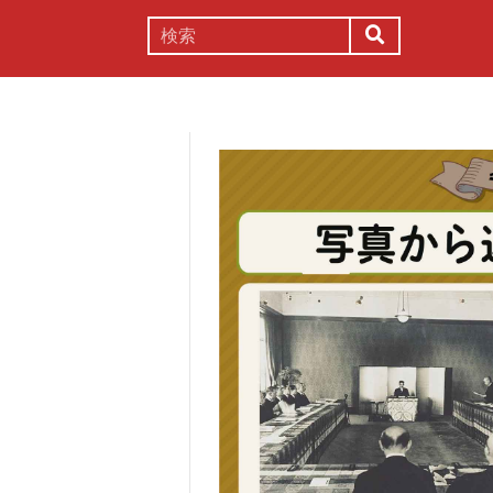
謎解き
コラム
常識
理系