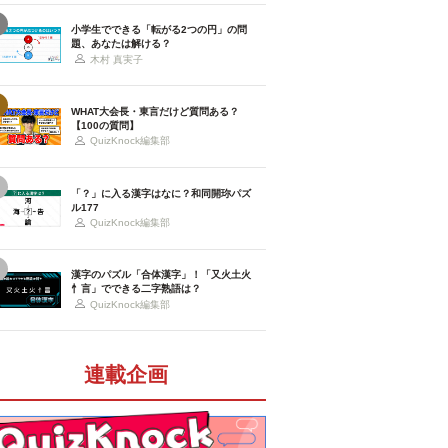
小学生でできる「転がる2つの円」の問
題、あなたは解ける？
木村 真実子
WHAT大会長・東言だけど質問ある？
【100の質問】
QuizKnock編集部
「？」に入る漢字はなに？和同開珎パズ
ル177
QuizKnock編集部
漢字のパズル「合体漢字」！「又火土火
忄言」でできる二字熟語は？
QuizKnock編集部
連載企画