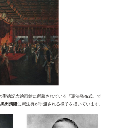
の聖徳記念絵画館に所蔵されている『憲法発布式』で
の
黒田清隆
に憲法典が手渡される様子を描いています。