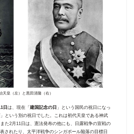
治天皇（左）と黒田清隆（右）
11日
は、現在「
建国記念の日
」という国民の祝日になっ
節
」という別の祝日でした。これは初代天皇である神武
また2月11日は、憲法発布の他にも、日露戦争の宣戦の
発表されたり、太平洋戦争のシンガポール陥落の目標日