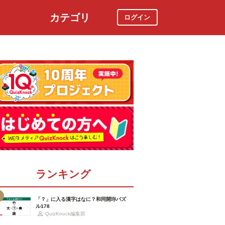
カテゴリ
ログイン
社会
スポーツ
時事ニュース
特集
ランキング
「？」に入る漢字はなに？和同開珎パズ
ル178
QuizKnock編集部