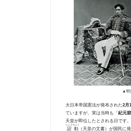
▲明
大日本帝国憲法が発布された
2月
ていますが、実は当時も「
紀元
天皇が即位したとされる日です。
しょうちょく
詔勅
（天皇の文書）が国民に