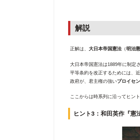
解説
正解は、
大日本帝国憲法
（
明治
大日本帝国憲法は1889年に制定
平等条約を改正するためには、
政府が、君主権の強い
プロイセ
ここからは時系列に沿ってヒント
ヒント3：和田英作『憲