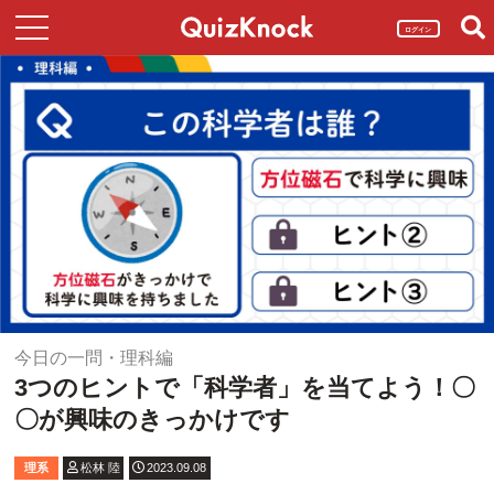
ログイン
今日の一問・理科編
3つのヒントで「科学者」を当てよう！〇
〇が興味のきっかけです
理系
松林 陸
2023.09.08