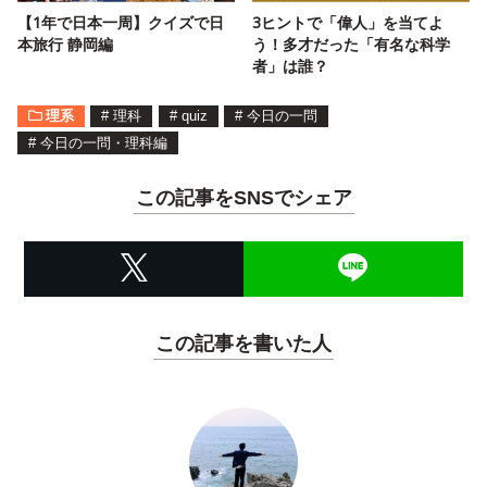
【1年で日本一周】クイズで日
3ヒントで「偉人」を当てよ
本旅行 静岡編
う！多才だった「有名な科学
者」は誰？
理系
#
理科
#
quiz
#
今日の一問
#
今日の一問・理科編
この記事をSNSでシェア
この記事を書いた人