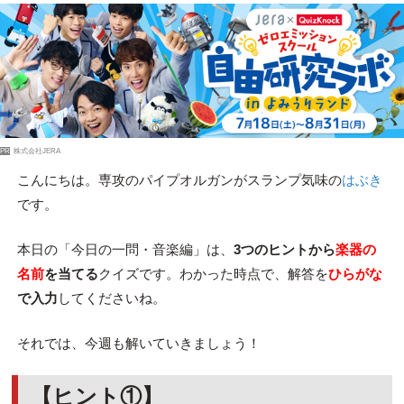
PR
株式会社JERA
こんにちは。専攻のパイプオルガンがスランプ気味の
はぶき
です。
本日の「今日の一問・音楽編」は、
3つのヒントから
楽器の
名前
を当てる
クイズです。わかった時点で、解答を
ひらがな
で入力
してくださいね。
それでは、今週も解いていきましょう！
【ヒント①】