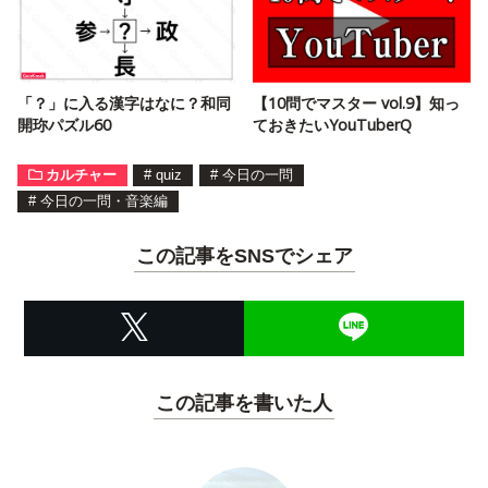
「？」に入る漢字はなに？和同
【10問でマスター vol.9】知っ
開珎パズル60
ておきたいYouTuberQ
カルチャー
#
quiz
#
今日の一問
#
今日の一問・音楽編
この記事をSNSでシェア
この記事を書いた人