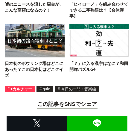
嘘のニュースを流した罰金が、
「ヒイロ一ノ」を組み合わせて
こんな高額になるの？！
できる二字熟語は？【合体漢
字】
日本初のボウリング場はどこに
「？」に入る漢字はなに？和同
あった？この日本初はどこクイ
開珎パズル64
ズ
カルチャー
#
quiz
#
今日の一問・音楽編
この記事をSNSでシェア