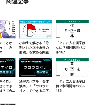
関連記事
のことか
小学生で解ける「分
「？」に入る漢字は
っ！」み
割された正十角形の
なに？和同開珎パズ
ズ
面積」を求める問題
ル167
に挑戦！
キイロ」
漢字のパズル「合体
「？」に入る漢字は
せてでき
漢字」！「ウロウロ
何？和同開珎パズル
は？【合
寸ノ」でできる二字
135
熟語は？