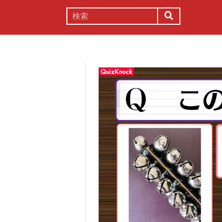
謎解き
コラム
常識
理系