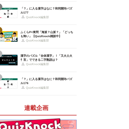
「？」に入る漢字はなに？和同開珎パズ
ル177
QuizKnock編集部
ふくらP×東問「海派？山派？」「どっち
も怖い」【QuizKnock雑談中】
QuizKnock編集部
漢字のパズル「合体漢字」！「又火土火
忄言」でできる二字熟語は？
QuizKnock編集部
「？」に入る漢字はなに？和同開珎パズ
ル176
QuizKnock編集部
連載企画