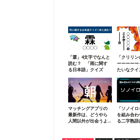
「霖」4文字でなんと
「クリリン
読む？ 「雨に関す
ーーーーー
る日本語」クイズ
たいなクイ
マッチングアプリの
「ソノイロ
最新作は、どうやら
を組み合わ
人間以外が出会うよ
る二字熟語
うです
体漢字】