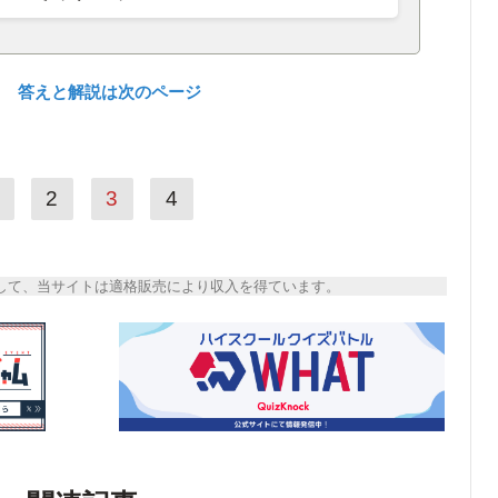
？ 答えと解説は次のページ
2
3
4
トとして、当サイトは適格販売により収入を得ています。