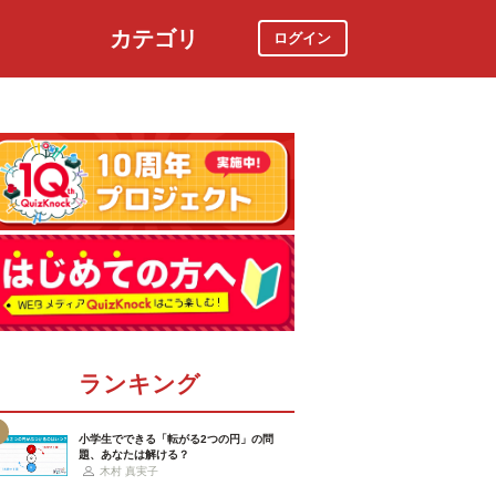
カテゴリ
ログイン
社会
スポーツ
時事ニュース
特集
ランキング
小学生でできる「転がる2つの円」の問
題、あなたは解ける？
木村 真実子