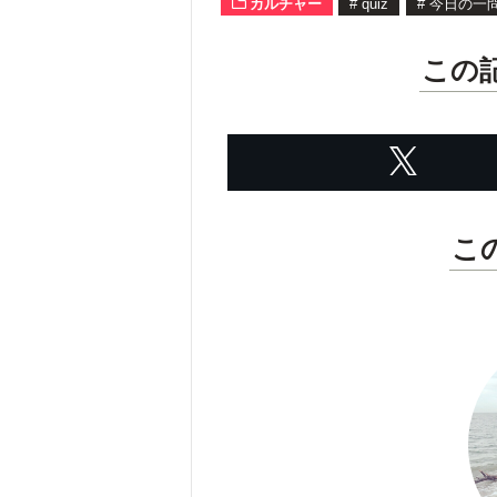
カルチャー
#
quiz
#
今日の一
この
こ