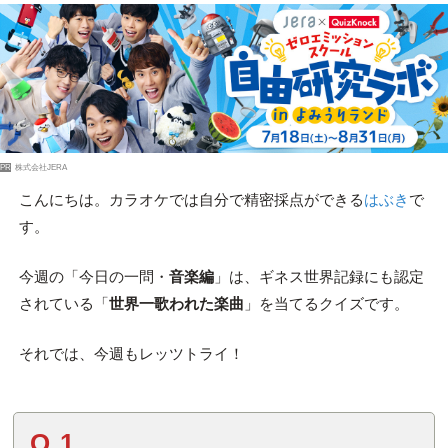
PR
株式会社JERA
こんにちは。カラオケでは自分で精密採点ができる
はぶき
で
す。
今週の「今日の一問・
音楽編
」は、ギネス世界記録にも認定
されている「
世界一歌われた楽曲
」を当てるクイズです。
それでは、今週もレッツトライ！
Q.1