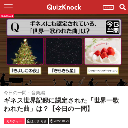
ログイン
今日の一問・音楽編
ギネス世界記録に認定された「世界一歌
われた曲」は？【今日の一問】
カルチャー
はぶき りさ
2022.10.29