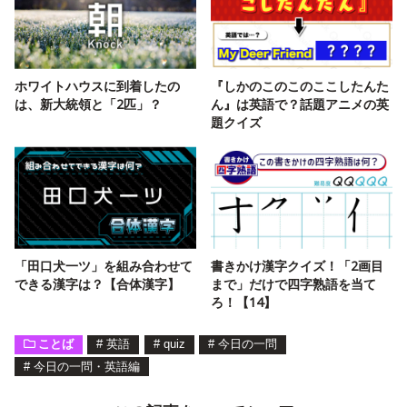
ホワイトハウスに到着したの
『しかのこのこのここしたんた
は、新大統領と「2匹」？
ん』は英語で？話題アニメの英
題クイズ
「田口犬一ツ」を組み合わせて
書きかけ漢字クイズ！「2画目
できる漢字は？【合体漢字】
まで」だけで四字熟語を当て
ろ！【14】
ことば
#
英語
#
quiz
#
今日の一問
#
今日の一問・英語編