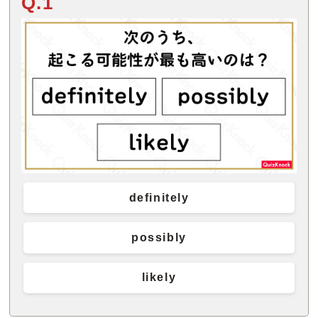
Q.1
definitely
possibly
likely