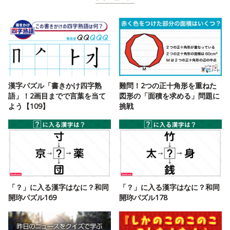
漢字パズル「書きかけ四字熟
難問！2つの正十角形を重ねた
語」！2画目までで言葉を当て
図形の「面積を求める」問題に
よう【109】
挑戦
「？」に入る漢字はなに？和同
「？」に入る漢字はなに？和同
開珎パズル169
開珎パズル178