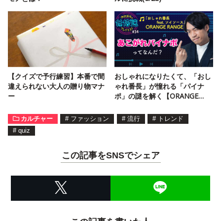
【クイズで予行練習】本番で間
おしゃれになりたくて、「おし
違えられない大人の贈り物マナ
ゃれ番長」が憧れる「パイナ
ー
ポ」の謎を解く【ORANGE
RANGE】
カルチャー
#
ファッション
#
流行
#
トレンド
#
quiz
この記事をSNSでシェア