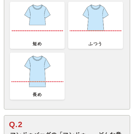
短め
ふつう
長め
Q.2