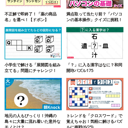
不正解で即終了！「薬の商品
満点取って当たり前？「パソコ
名」を選べ！【ドボン】
ンの基本操作」クイズに挑戦！
小学生で解ける「展開図を組み
「？」に入る漢字はなに？和同
立てる」問題にチャレンジ！
開珎パズル175
地元の人もびっくり！沖縄の
トレンドを「クロスワード」で
島々に大量に流れ着いた意外な
覚えちゃお！気軽に解けるパズ
モノとは？
ルに挑戦(6/25)