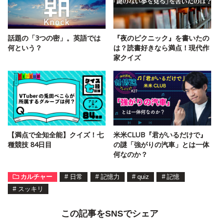
話題の「3つの密」。英語では
『夜のピクニック』を書いたの
何という？
は？読書好きなら満点！現代作
家クイズ
【満点で全知全能】クイズ！七
米米CLUB『君がいるだけで』
種競技 84日目
の謎「強がりの汽車」とは一体
何なのか？
カルチャー
#
日常
#
記憶力
#
quiz
#
記憶
#
スッキリ
この記事をSNSでシェア