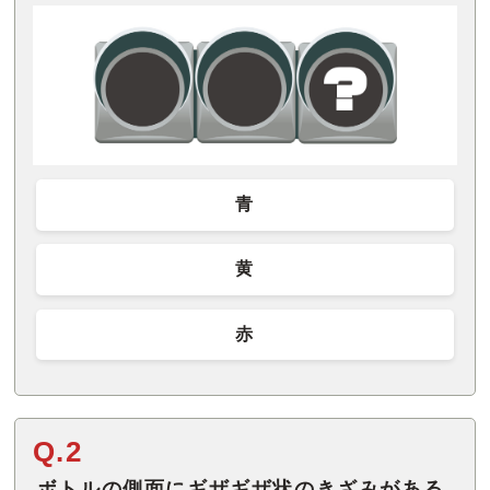
青
黄
赤
Q.2
ボトルの側面にギザギザ状のきざみがある