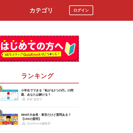
カテゴリ
ログイン
社会
スポーツ
時事ニュース
特集
ランキング
小学生でできる「転がる2つの円」の問
題、あなたは解ける？
木村 真実子
WHAT大会長・東言だけど質問ある？
【100の質問】
QuizKnock編集部