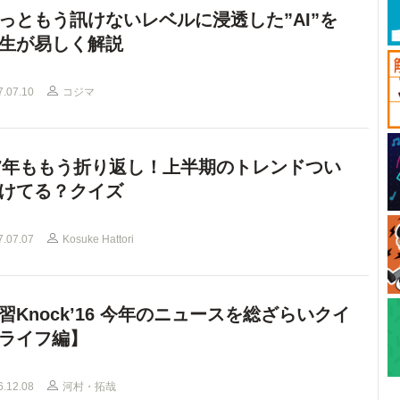
っともう訊けないレベルに浸透した”AI”を
生が易しく解説
7.07.10
コジマ
17年ももう折り返し！上半期のトレンドつい
けてる？クイズ
7.07.07
Kosuke Hattori
習Knock’16 今年のニュースを総ざらいクイ
ライフ編】
6.12.08
河村・拓哉