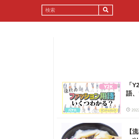
謎解き
コラム
常識
理系
「Y
語、
202
【流