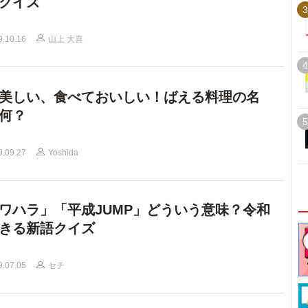
クイズ
3
9.10.16
山上 大喜
4
美しい、食べておいしい！ばえる料理の名
何？
5
9.09.27
Yoshida
ワハラ」「平成JUMP」どういう意味？令和
きる新語クイズ
9.07.05
セチ