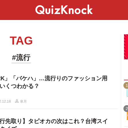
スペシャル
ライフ
ことば
カルチャー
TAG
#流行
2K」「バケハ」…流行りのファッション用
いくつわかる？
1
2.12.18
皐月
2
行先取り】タピオカの次はこれ？台湾スイ