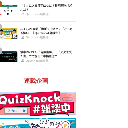
「？」に入る漢字はなに？和同開珎パズ
ル177
QuizKnock編集部
ふくらP×東問「海派？山派？」「どっち
も怖い」【QuizKnock雑談中】
QuizKnock編集部
漢字のパズル「合体漢字」！「又火土火
忄言」でできる二字熟語は？
QuizKnock編集部
連載企画