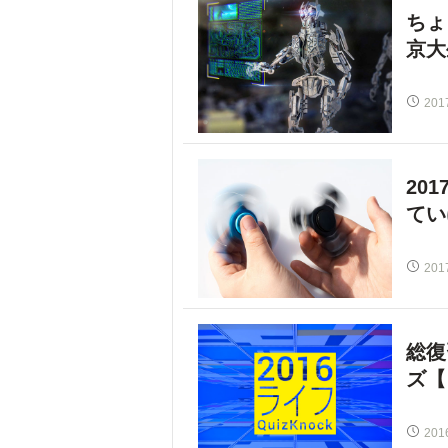
ちょ
京大
201
20
てい
201
総復
ズ【
201