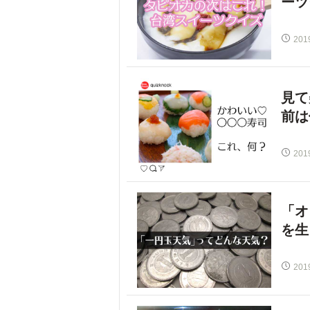
ーツ
201
見て
前は
201
「オ
を生
201