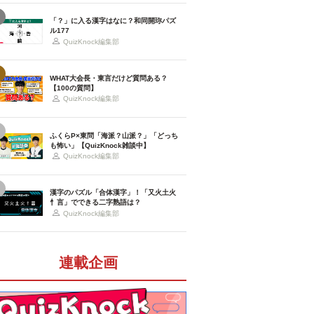
「？」に入る漢字はなに？和同開珎パズ
ル177
QuizKnock編集部
WHAT大会長・東言だけど質問ある？
【100の質問】
QuizKnock編集部
ふくらP×東問「海派？山派？」「どっち
も怖い」【QuizKnock雑談中】
QuizKnock編集部
漢字のパズル「合体漢字」！「又火土火
忄言」でできる二字熟語は？
QuizKnock編集部
連載企画