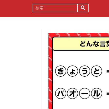
謎解き
コラム
常識
理系