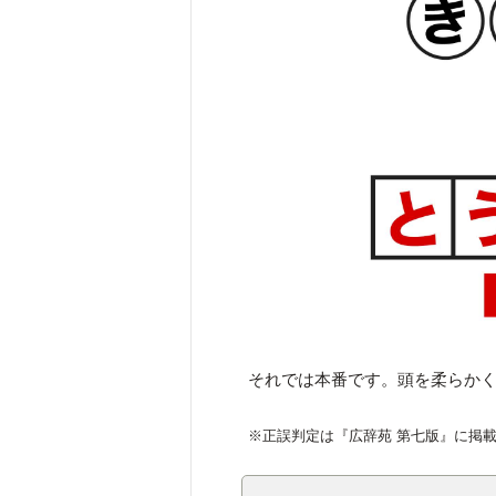
それでは本番です。頭を柔らか
※正誤判定は『広辞苑 第七版』に掲