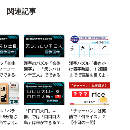
関連記事
ル「合体
漢字のパズル「合体
漢字パズル「書きか
ノ一ノ一
漢字」！「天シハロ
け四字熟語」！2画目
でできる
ウ干三人」でできる
までで言葉を当てよ
？
二字熟語は？
う【106】
ル「バラ
「口口口大口」→
「チャーハン」は英
！9分割さ
器。では「口口口大
語で「何ライス」？
当てよう
烏」は何ができる？
【今日の一問】
【合体漢字】