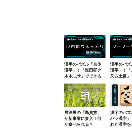
漢字のパズル「合体
漢字のパズ
漢字」！「世田卯ク
漢字」！「
木木灬サ」でできる
又ム土目」
三字熟語は？
二字熟語は
居酒屋の「鳥貴族」
漢字のパズ
が新事業に参入！何
バラ漢字」
が食べられる？
れた漢字を
【49】