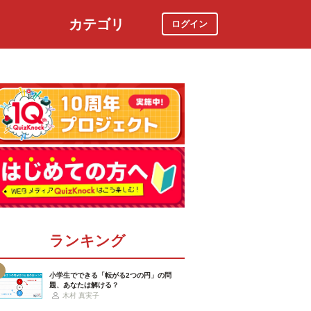
カテゴリ
ログイン
社会
スポーツ
時事ニュース
特集
ランキング
小学生でできる「転がる2つの円」の問
題、あなたは解ける？
木村 真実子