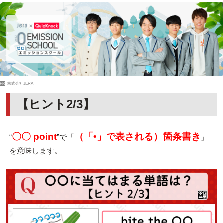
PR
株式会社JERA
【ヒント2/3】
〇〇 point
（「•」で表される）箇条書き
“
”で「
」
を意味します。