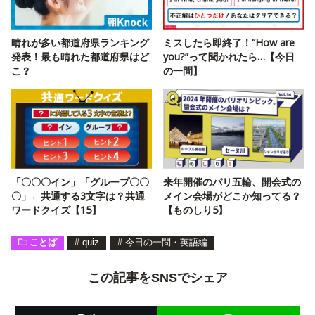
晴れが多い都道府県ランキング
ミスしたら即終了！“How are
発表！最も晴れた都道府県はど
you?”って聞かれたら…【今日
こ？
の一問】
「〇〇〇イン」「グループ〇〇
来年開催のパリ五輪、開会式の
〇」←共通する3文字は？共通
メイン会場がどこか知ってる？
ワードクイズ【15】
【ものしり5】
ことば
#
quiz
#
今日の一問・英語編
この記事をSNSでシェア