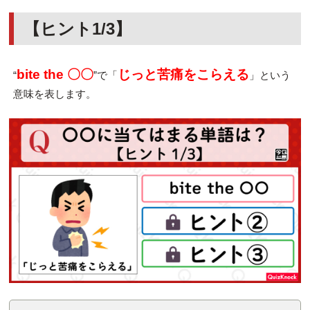
【ヒント1/3】
bite the 〇〇
じっと苦痛をこらえる
“
”で「
」という
意味を表します。