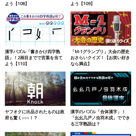
よう【108】
よう【109】
漢字パズル「書きかけ四字熟
「M-1グランプリ」大会の歴史
語」！2画目までで言葉を当て
おさらいクイズ！【お笑い好き
よう【110】
なら満点】
ヤフオクに出品されたものは政
漢字のパズル「合体漢字」！
府も驚く○○○！？
「幺幺几戸ノ虫羽木戍」ででき
る三字熟語は？