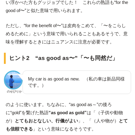
い浮かべた方もグッジョブでした！ これらの熟語も“for the
good of〜”と似た意味で用いられます。
ただし、“for the benefit of〜”は皮肉をこめて、「〜をこらし
めるために」という意味で用いられることもあるそうで、意
味を理解するときにはニュアンスに注意が必要です。
ヒント2 “as good as〜”「〜も同然だ」
My car is as good as new. （私の車は新品同様
です。）
のせぴりか
のように使います。ちなみに、“as good as～”の後ろ
に“gold”を繋げた熟語
“as good as gold”
は「（子供や動物
が）
とてもおとなしい、行儀がよい
」、「（人や物が）
とて
も信頼できる
」という意味になるそうです。