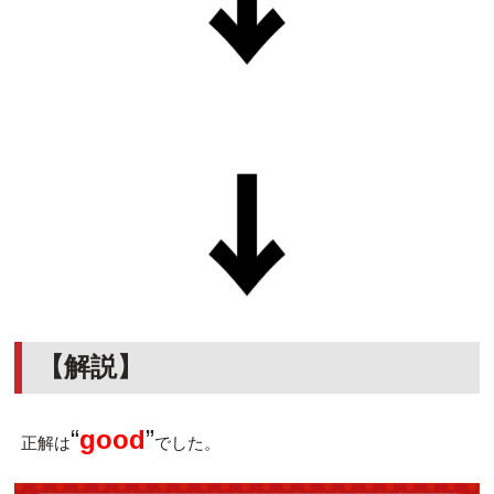
【解説】
“
good
”
正解は
でした。