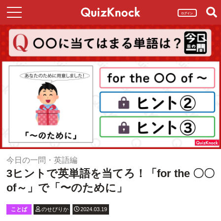
ログイン
今日の一問・英語編
3ヒントで英単語を当てろ！「for the 〇〇
of～」で「〜のために」
ことば
のせぴりか
2024.03.19